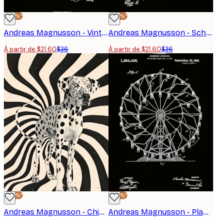
-40%*
-40%*
Andreas Magnusson - Vintage Microscope Brevet Affiche
Andreas Magnusson - Schéma de Brevet Vintage Affiche
À partir de $21.60
$36
À partir de $21.60
$36
-40%*
-40%*
Andreas Magnusson - Chien Dalmatien Hypnotique Poster
Andreas Magnusson - Plan Vintage Grande Roue Affiche