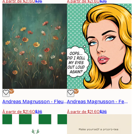
À partir de $21.60
$36
À partir de $21.60
$36
-40%*
-40%*
Andreas Magnusson - Fleurs sauvages colorées Affiche
Andreas Magnusson - Femme pop art sarcastique Affiche
À partir de $21.60
$36
À partir de $21.60
$36