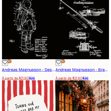
-40%*
-40%*
Andreas Magnusson - Dessin de brevet d'astronaute Affiche
Andreas Magnusson - Brevet Vintage Matériel de Pêche Affiche
À partir de $21.60
$36
À partir de $21.60
$36