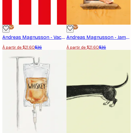
-40%*
-40%*
Andreas Magnusson - Vache laitière scandinave Poster
Andreas Magnusson - Jambes détendues à la fenêtre Poster
À partir de $21.60
$36
À partir de $21.60
$36