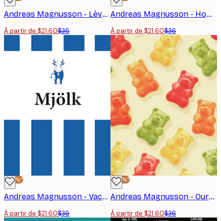
Andreas Magnusson - Lèvres Sucette Affiche
Andreas Magnusson - Homme cool et voiture rouge affiche
À partir de $21.60
$36
À partir de $21.60
$36
-40%*
-40%*
Andreas Magnusson - Vache laitière bleue fantaisiste Affiche
Andreas Magnusson - Oursons gélifiés colorés Poster
À partir de $21.60
$36
À partir de $21.60
$36