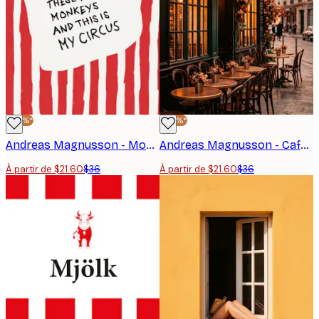
-40%*
-40%*
Andreas Magnusson - Mon Cirque Mes Singes Affiche
Andreas Magnusson - Café Parisien d'Automne Affiche
À partir de $21.60
$36
À partir de $21.60
$36