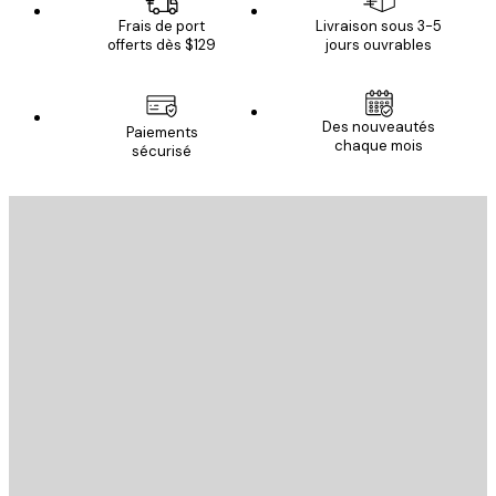
Frais de port
Livraison sous 3-5
offerts dès $129
jours ouvrables
Des nouveautés
Paiements
chaque mois
sécurisé
Email
ENVOYER
Store
Poster Store