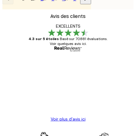
Avis des clients
EXCELLENTS
4.3 sur 5 étoiles
Basé sur 70881 évaluations.
Voir quelques avis ici.
Acheteur vérifié
Avis
des
Satisfaite !
clients
4 juin
Christelle K
Voir plus d’avis ici