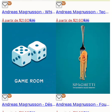
-40%*
-40%*
Andreas Magnusson - Whiskey Therapy Drip Affiche
Andreas Magnusson - Teckel fantaisiste Affiche
À partir de $21.60
$36
À partir de $21.60
$36
-40%*
-40%*
Andreas Magnusson - Dés de salle de jeux Poster
Andreas Magnusson - Fourchette à Spaghettis Italiens Affiche