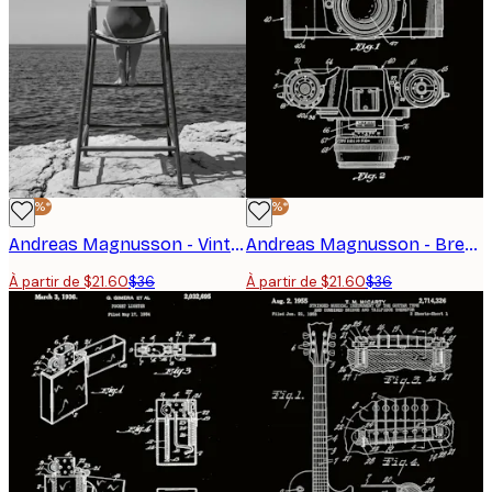
-40%*
-40%*
Andreas Magnusson - Vintage Ocean Watcher Poster
Andreas Magnusson - Brevet de Caméra Vintage Affiche
À partir de $21.60
$36
À partir de $21.60
$36