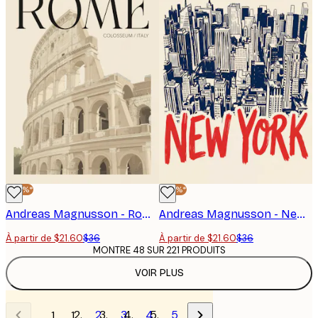
-40%*
-40%*
Andreas Magnusson - Rome Antique Colisée Affiche
Andreas Magnusson - New York City Iconique Affiche
À partir de $21.60
$36
À partir de $21.60
$36
MONTRE 48 SUR 221 PRODUITS
VOIR PLUS
2
3
4
5
1