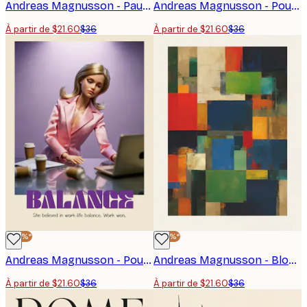
Andreas Magnusson - Pause de la poupée fatiguée Affiche
Andreas Magnusson - Poupée blonde réfléchie Poster
À partir de $21.60
$36
À partir de $21.60
$36
-40%*
-40%*
Andreas Magnusson - Poupée d'Entreprise Fatiguée Poster
Andreas Magnusson - Blocs de Couleurs Vives Poster
À partir de $21.60
$36
À partir de $21.60
$36