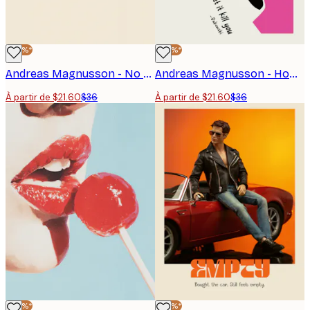
-40%*
-40%*
Andreas Magnusson - No Diggity Paroles Affiche
Andreas Magnusson - Homme fumant citation réfléchie Affiche
À partir de $21.60
$36
À partir de $21.60
$36
-40%*
-40%*