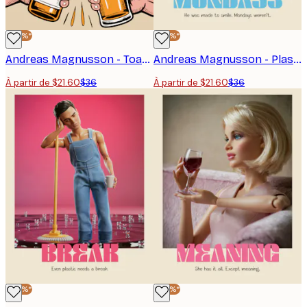
-40%*
-40%*
Andreas Magnusson - Toast à la Bière Dorée Affiche
Andreas Magnusson - Plastic Life - Mondays Poster
À partir de $21.60
$36
À partir de $21.60
$36
-40%*
-40%*