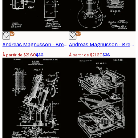
-40%*
-40%*
Andreas Magnusson - Brevet de briquet de poche Affiche
Andreas Magnusson - Brevet de guitare vintage Affiche
À partir de $21.60
$36
À partir de $21.60
$36