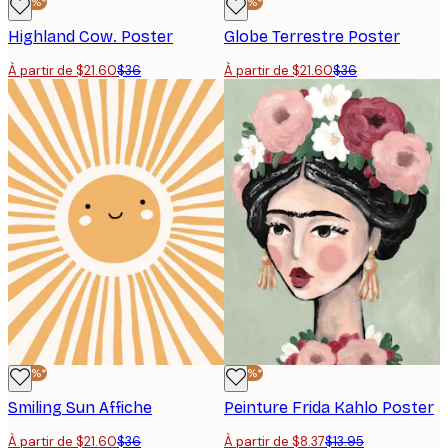
-40%*
-40%*
Highland Cow. Poster
Globe Terrestre Poster
À partir de $21.60
$36
À partir de $21.60
$36
-40%*
-40%*
Smiling Sun Affiche
Peinture Frida Kahlo Poster
À partir de $21.60
$36
À partir de $8.37
$13.95