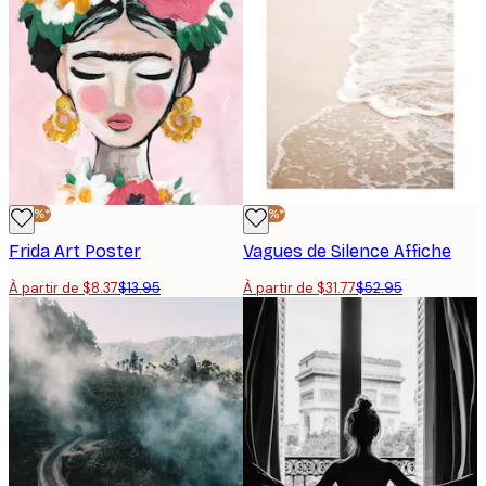
-40%*
-40%*
Frida Art Poster
Vagues de Silence Affiche
À partir de $8.37
$13.95
À partir de $31.77
$52.95