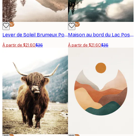
-40%*
-40%*
Lever de Soleil Brumeux Poster
Maison au bord du Lac Poster
À partir de $21.60
$36
À partir de $21.60
$36