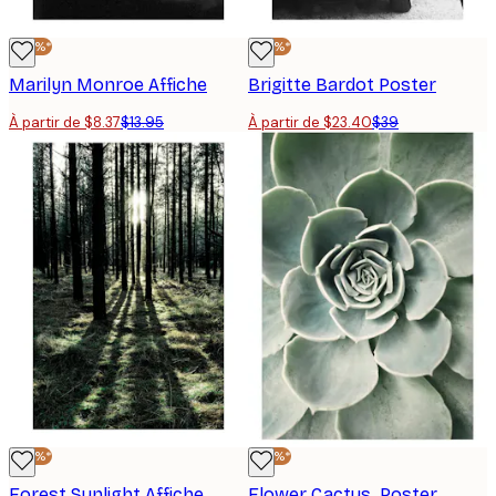
-40%*
-40%*
Marilyn Monroe Affiche
Brigitte Bardot Poster
À partir de $8.37
$13.95
À partir de $23.40
$39
-40%*
-40%*
Forest Sunlight Affiche
Flower Cactus. Poster