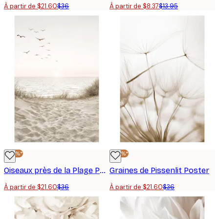
À partir de $21.60
$36
À partir de $8.37
$13.95
-40%*
-40%*
Oiseaux près de la Plage Poster
Graines de Pissenlit Poster
À partir de $21.60
$36
À partir de $21.60
$36