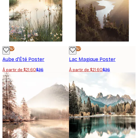
-40%*
-40%*
Aube d'Été Poster
Lac Magique Poster
À partir de $21.60
$36
À partir de $21.60
$36