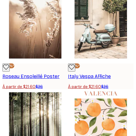
-40%*
-40%*
Roseau Ensoleillé Poster
Italy Vespa Affiche
À partir de $21.60
$36
À partir de $21.60
$36