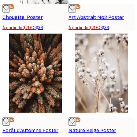
-40%*
-40%*
Chouette. Poster
Art Abstrait No2 Poster
À partir de $21.60
$36
À partir de $21.60
$36
-40%*
-40%*
Forêt d'Automne Poster
Nature Beige Poster