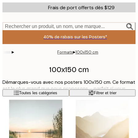
Skip
Frais de port offerts dès $129
to
main
content.
Rechercher un produit, un nom, une marque...
40% de rabais sur les Posters*
▸
▸
Formats
100x150 cm
100x150 cm
Démarques-vous avec nos posters 100x150 cm. Ce format
est le plus grand que nous proposons – parfait si vous
Lire la suite
Toutes les catégories
Filtrer et trier
souhaitez que votre art attire vraiment l'attention. Nous
avons créé une collection aux styles variés, chacun conçu
pour apporter plus de style et de personnalité à votre
intérieur. Osez les formats de 100x150 cm !