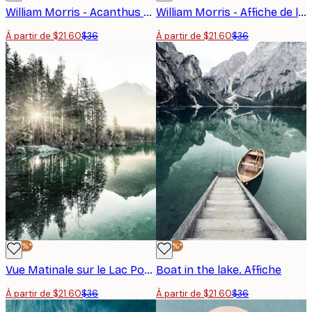
William Morris - Acanthus Portière Poster
William Morris - Affiche de la branche de saule
À partir de $21.60
$36
À partir de $21.60
$36
-40%*
-40%*
Vue Matinale sur le Lac Poster
Boat in the lake. Affiche
À partir de $21.60
$36
À partir de $21.60
$36