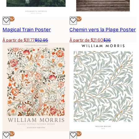
-40%*
-40%*
Magical Train Poster
Chemin vers la Plage Poster
À partir de $31.77
$52.95
À partir de $21.60
$36
-40%*
-40%*