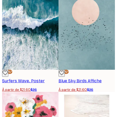
-40%*
-40%*
Surfers Wave. Poster
Blue Sky Birds Affiche
À partir de $21.60
$36
À partir de $21.60
$36