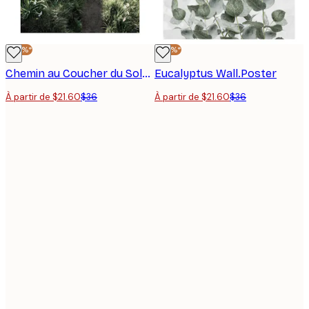
-40%*
-40%*
Chemin au Coucher du Soleil Poster
Eucalyptus Wall.Poster
À partir de $21.60
$36
À partir de $21.60
$36