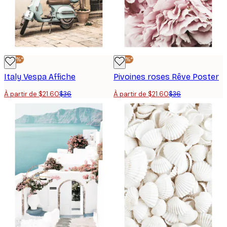
-40%*
-40%*
Italy Vespa Affiche
Pivoines roses Rêve Poster
À partir de $21.60
$36
À partir de $21.60
$36