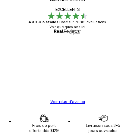
EXCELLENTS
4.3 sur 5 étoiles
Basé sur 70881 évaluations.
Voir quelques avis ici.
Acheteur vérifié
Avis
des
Satisfaite !
clients
4 juin
Christelle K
Voir plus d’avis ici
Frais de port
Livraison sous 3-5
offerts dès $129
jours ouvrables