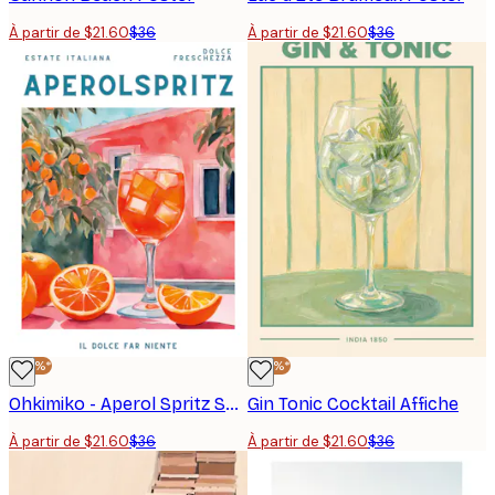
À partir de $21.60
$36
À partir de $21.60
$36
-40%*
-40%*
Ohkimiko - Aperol Spritz Summer Scene Affiche
Gin Tonic Cocktail Affiche
À partir de $21.60
$36
À partir de $21.60
$36