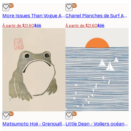
-40%*
-40%*
More Issues Than Vogue Affiche
Chanel Planches de Surf Affiche
À partir de $21.60
$36
À partir de $21.60
$36
-40%*
-40%*
Matsumoto Hoji - Grenouille grincheuse I Originale Affiche
Little Dean - Voiliers océan coucher de soleil Poster