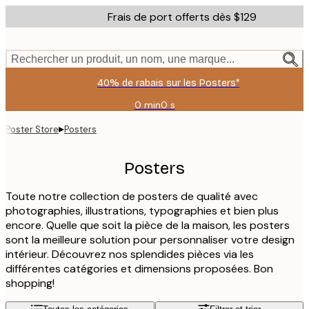
Skip
Frais de port offerts dès $129
to
main
content.
Rechercher un produit, un nom, une marque...
40% de rabais sur les Posters*
0 min
0 s
Valable
jusqu'au
▸
Poster Store
Posters
:
2026-
08-
Posters
06
Toute notre collection de posters de qualité avec
photographies, illustrations, typographies et bien plus
encore. Quelle que soit la pièce de la maison, les posters
sont la meilleure solution pour personnaliser votre design
intérieur. Découvrez nos splendides pièces via les
différentes catégories et dimensions proposées. Bon
shopping!