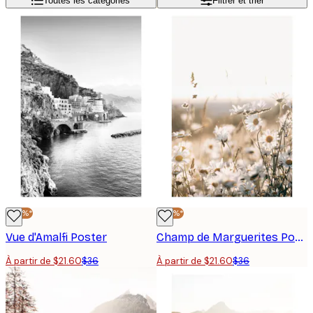
Toutes les catégories
Filtrer et trier
-40%*
-40%*
Vue d'Amalfi Poster
Champ de Marguerites Poster
À partir de $21.60
$36
À partir de $21.60
$36