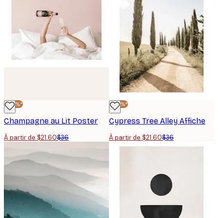
-40%*
-40%*
Champagne au Lit Poster
Cypress Tree Alley Affiche
À partir de $21.60
$36
À partir de $21.60
$36