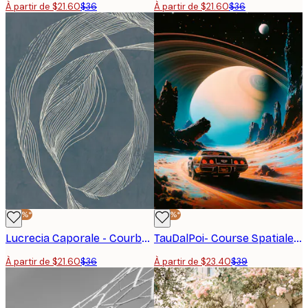
À partir de $21.60
$36
À partir de $21.60
$36
-40%*
-40%*
Lucrecia Caporale - Courbes organiques sereines Affiche
TauDalPoi- Course Spatiale Poster
À partir de $21.60
$36
À partir de $23.40
$39