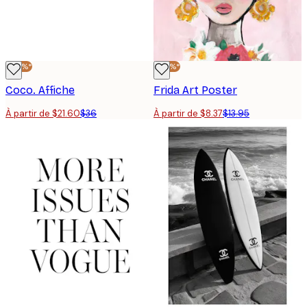
-40%*
-40%*
Coco. Affiche
Frida Art Poster
À partir de $21.60
$36
À partir de $8.37
$13.95