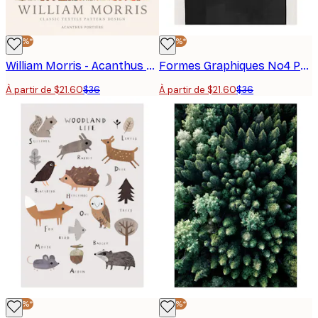
-40%*
-40%*
William Morris - Acanthus Portière Poster
Formes Graphiques No4 Poster
À partir de $21.60
$36
À partir de $21.60
$36
-40%*
-40%*