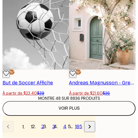
-40%*
-40%*
But de Soccer Affiche
Andreas Magnusson - Green Door Bougainvillea Flowers Affiche
À partir de $23.40
$39
À partir de $21.60
$36
MONTRE 48 SUR 8836 PRODUITS
VOIR PLUS
2
3
4
…
185
1