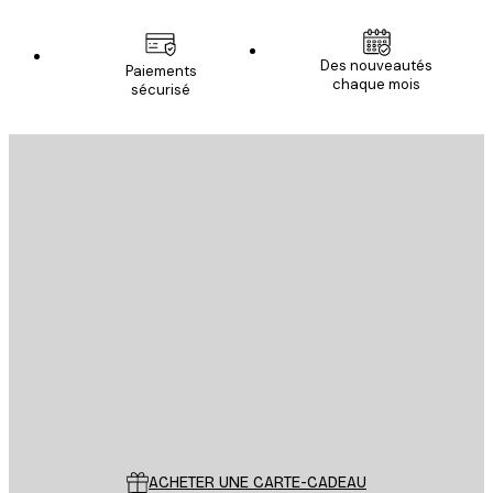
Des nouveautés
Paiements
chaque mois
sécurisé
Email
ENVOYER
Store
Poster Store
Service Client
ACHETER UNE CARTE-CADEAU