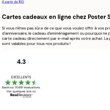
À partir de $10
Cartes cadeaux en ligne chez Poster 
Si vous n'êtes pas sûr.e de ce que vous voulez offrir à vos p
d'anniversaire, le cadeau d'emménagement ou pourquoi ne pa
carte cadeau directement par e-mail après votre achat. La 
sont valables pour tous nos produits !
4.3
Avis
des
Satisfaite !
EXCELLENTS
clients
Basé sur 70881 évaluations.
Voir quelques avis ici.
4 juin
Christelle K