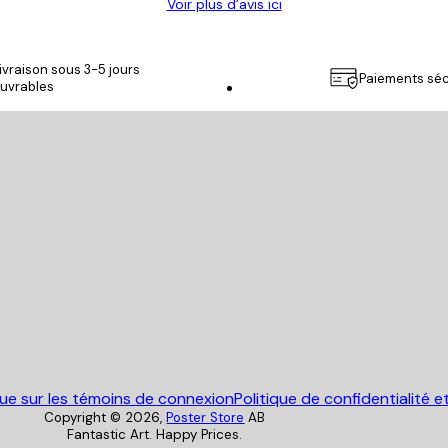
Voir plus d’avis ici
ivraison sous 3-5 jours
Paiements séc
uvrables
Poster Store
que sur les témoins de connexion
Politique de confidentialité e
Copyright ©
2026
,
Poster Store
AB
Fantastic Art. Happy Prices.