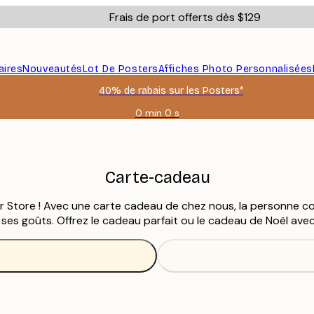
Frais de port offerts dès $129
aires
Nouveautés
Lot De Posters
Affiches Photo Personnalisées
40% de rabais sur les Posters*
0 min
0 s
Valable
jusqu'au
:
2026-
08-
Carte-cadeau
06
r Store ! Avec une carte cadeau de chez nous, la personne con
ses goûts. Offrez le cadeau parfait ou le cadeau de Noël ave