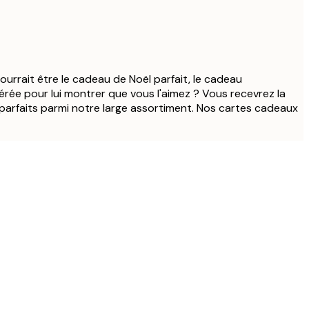
pourrait être le cadeau de Noël parfait, le cadeau
rée pour lui montrer que vous l'aimez ? Vous recevrez la
parfaits parmi notre large assortiment. Nos cartes cadeaux
Acheteur vérifié
je suis ravie
21 mars
Julie M