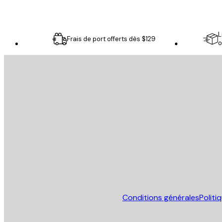
L
Frais de port offerts dès $129
o
Email
ENVOYER
Store
Conditions générales
Politi