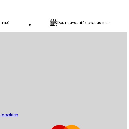
urisé
Des nouveautés chaque mois
Service Client
t cookies