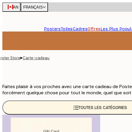
Skip
CAN
FRANÇAIS
to
main
content.
Posters
Toiles
Cadres
Offres
Les Plus Popul
▸
oster Store
Carte-cadeau
Faites plaisir à vos proches avec une carte cadeau de Poste
forcément quelque chose pour tout le monde, quel que soit 
TOUTES LES CATÉGORIES