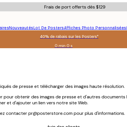
Frais de port offerts dès $129
aires
Nouveautés
Lot De Posters
Affiches Photo Personnalisées
40% de rabais sur les Posters*
0 min
0 s
Valable
jusqu'au
:
2026-
08-
06
ués de presse et télécharger des images haute résolution.
er pour obtenir des images de presse et d'autres documents l
 et d'ajouter un lien vers notre site Web.
uillez contacter pr@posterstore.com pour plus d'informations.