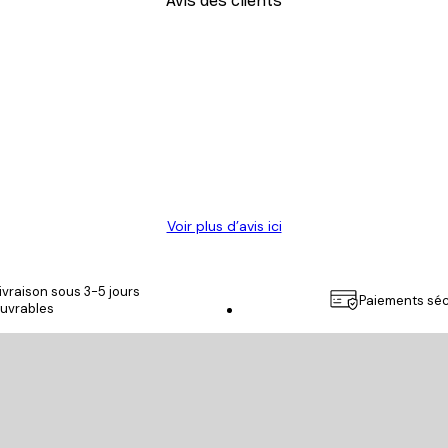
Avis des clients
Voir plus d’avis ici
ivraison sous 3-5 jours
Paiements séc
uvrables