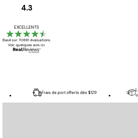
4.3
Avis
des
Satisfaite !
EXCELLENTS
clients
Basé sur 70881 évaluations.
Voir quelques avis ici.
4 juin
Christelle K
L
Frais de port offerts dès $129
o