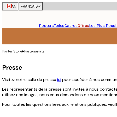
Skip
CAN
FRANÇAIS
to
main
content.
Posters
Toiles
Cadres
Offres
Les Plus Popul
▸
Poster Store
Partenariats
Presse
Visitez notre salle de presse
ici
pour accéder à nos communiq
Les représentants de la presse sont invités à nous contact
utilisez nos images, nous vous demandons de nous mentionner
Pour toutes les questions liées aux relations publiques, ve