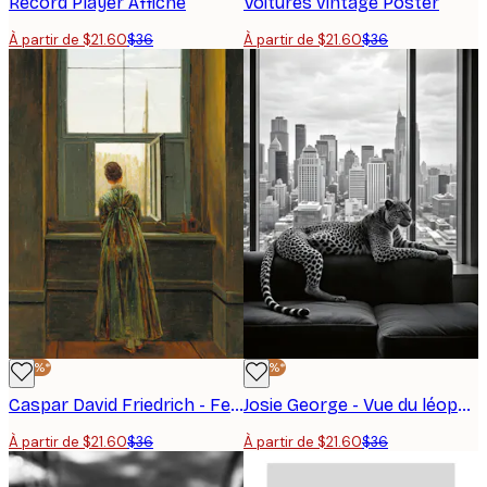
Record Player Affiche
Voitures vintage Poster
À partir de $21.60
$36
À partir de $21.60
$36
-40%*
-40%*
Caspar David Friedrich - Femme à la Fenêtre Affiche
Josie George - Vue du léopard urbain Poster
À partir de $21.60
$36
À partir de $21.60
$36