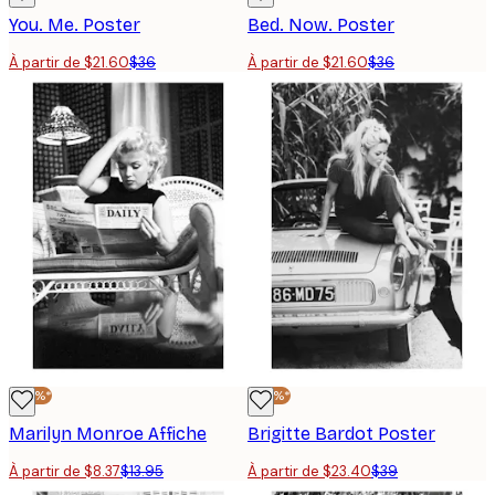
You. Me. Poster
Bed. Now. Poster
À partir de $21.60
$36
À partir de $21.60
$36
-40%*
-40%*
Marilyn Monroe Affiche
Brigitte Bardot Poster
À partir de $8.37
$13.95
À partir de $23.40
$39