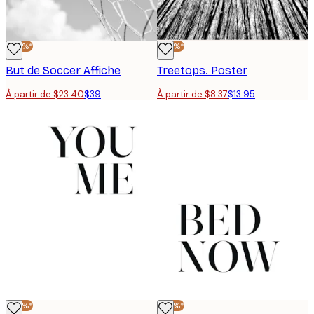
-40%*
-40%*
But de Soccer Affiche
Treetops. Poster
À partir de $23.40
$39
À partir de $8.37
$13.95
-40%*
-40%*