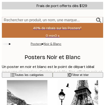
Skip
Frais de port offerts dès $129
to
main
content.
Rechercher un produit, un nom, une marque...
40% de rabais sur les Posters*
0 min
0 s
Valable
jusqu'au
▸
▸
Posters
Noir & Blanc
:
2026-
08-
Posters Noir et Blanc
06
Un poster en noir et blanc est le point de départ idéal
pour une décoration d’intérieur stylée. Nos affiches noir et
Lire la suite
Toutes les catégories
Filtrer et trier
blanc sont intemporelles et s’accordent parfaitement
avec nos autres posters photo. Vous trouverez ici des
photos élégantes, des affiches de citation, des cartes et
des illustrations graphiques en noir et blanc.