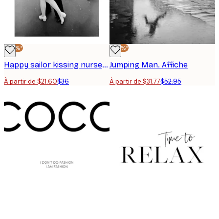
-40%*
-40%*
Happy sailor kissing nurse Poster
Jumping Man. Affiche
À partir de $21.60
$36
À partir de $31.77
$52.95