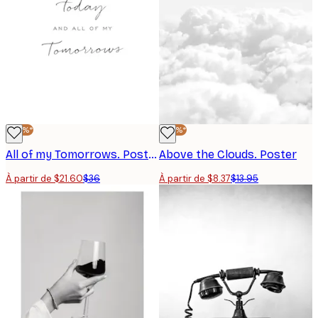
-40%*
-40%*
All of my Tomorrows. Poster
Above the Clouds. Poster
À partir de $21.60
$36
À partir de $8.37
$13.95