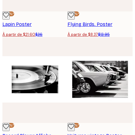
-40%*
-40%*
Lapin Poster
Flying Birds. Poster
À partir de $21.60
$36
À partir de $8.37
$13.95
-40%*
-40%*