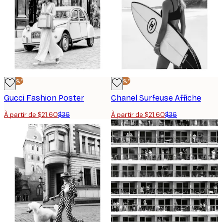
-40%*
-40%*
Gucci Fashion Poster
Chanel Surfeuse Affiche
À partir de $21.60
$36
À partir de $21.60
$36