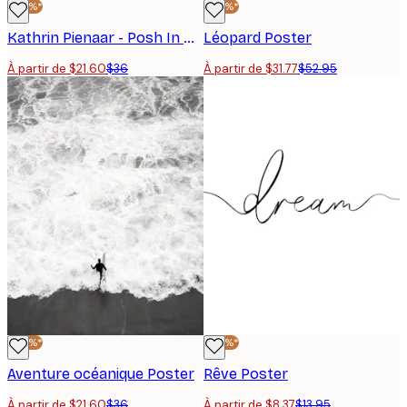
-40%*
-40%*
Kathrin Pienaar - Posh In California Affiche
Léopard Poster
À partir de $21.60
$36
À partir de $31.77
$52.95
-40%*
-40%*
Aventure océanique Poster
Rêve Poster
À partir de $21.60
$36
À partir de $8.37
$13.95