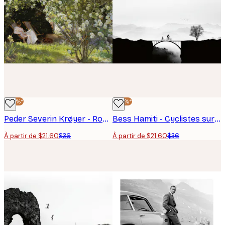
-40%*
-40%*
Peder Severin Krøyer - Roses Affiche
Bess Hamiti - Cyclistes sur un pont brumeux Affiche
À partir de $21.60
$36
À partir de $21.60
$36