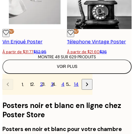
-40%*
-40%*
Vin Enjoué Poster
Télephone Vintage Poster
À partir de $31.77
$52.95
À partir de $21.60
$36
MONTRE 48 SUR 629 PRODUITS
VOIR PLUS
2
3
4
…
14
1
Posters noir et blanc en ligne chez
Poster Store
Posters en noir et blanc pour votre chambre