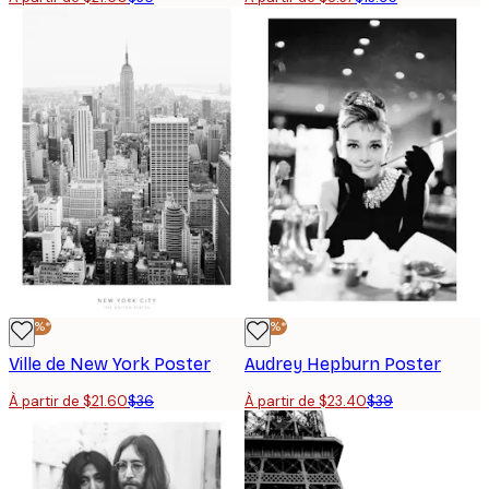
-40%*
-40%*
Ville de New York Poster
Audrey Hepburn Poster
À partir de $21.60
$36
À partir de $23.40
$39