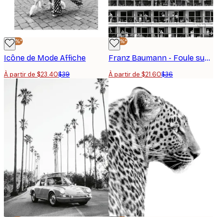
-40%*
-40%*
Icône de Mode Affiche
Franz Baumann - Foule sur balcons de navire affiche
À partir de $23.40
$39
À partir de $21.60
$36