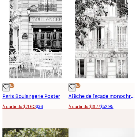
-40%*
-40%*
Paris Boulangerie Poster
Affiche de façade monochrome
À partir de $21.60
$36
À partir de $31.77
$52.95