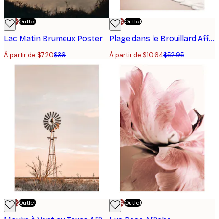
-70%
Outlet
-70%
Outlet
Lac Matin Brumeux Poster
Plage dans le Brouillard Affiche
À partir de $7.20
$36
À partir de $10.64
$52.95
-70%
Outlet
-70%
Outlet