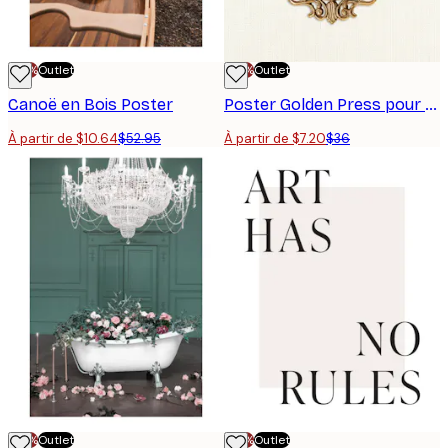
-70%
Outlet
-70%
Outlet
Canoë en Bois Poster
Poster Golden Press pour Champagne
À partir de $10.64
$52.95
À partir de $7.20
$36
-70%
Outlet
-70%
Outlet