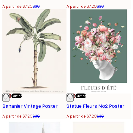
À partir de $7.20
$36
À partir de $7.20
$36
-70%
Outlet
-70%
Outlet
Bananier Vintage Poster
Statue Fleurs No2 Poster
À partir de $7.20
$36
À partir de $7.20
$36