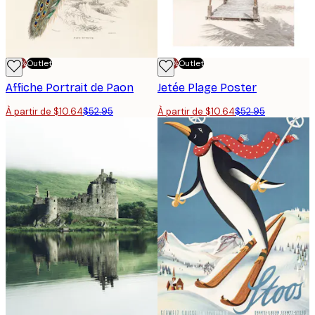
-70%
Outlet
-70%
Outlet
Affiche Portrait de Paon
Jetée Plage Poster
À partir de $10.64
$52.95
À partir de $10.64
$52.95