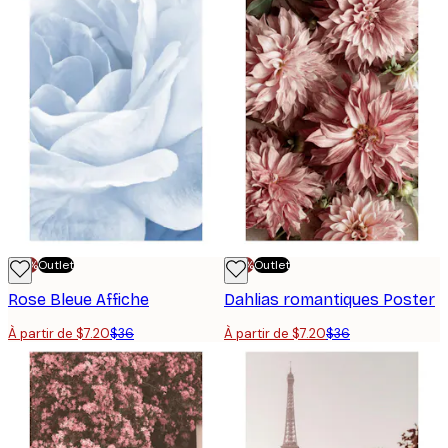
-70%
Outlet
-70%
Outlet
Rose Bleue Affiche
Dahlias romantiques Poster
À partir de $7.20
$36
À partir de $7.20
$36