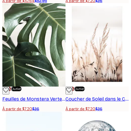
À partir de $10.64
$52.95
À partir de $7.20
$36
-70%
Outlet
-70%
Outlet
Feuilles de Monstera Vertes Affiche
Coucher de Soleil dans le Champ Poster
À partir de $7.20
$36
À partir de $7.20
$36