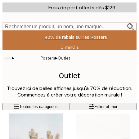
Skip
Frais de port offerts dès $129
to
main
content.
Rechercher un produit, un nom, une marque...
40% de rabais sur les Posters
0 min
0 s
Valable
jusqu'au
▸
▸
Posters
Outlet
:
2026-
08-
Outlet
11
Trouvez ici de belles affiches jusqu'à 70% de réduction.
Commencez à créer votre décoration murale !
Toutes les catégories
Filtrer et trier