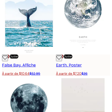
-70%
Outlet
-70%
Outlet
False Bay. Affiche
Earth. Poster
À partir de $10.64
$52.95
À partir de $7.20
$36