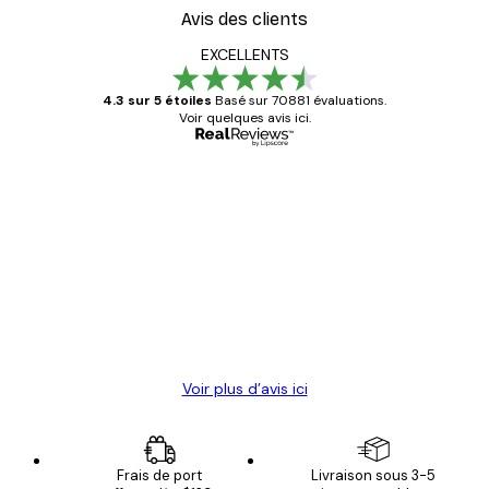
Avis des clients
EXCELLENTS
4.3 sur 5 étoiles
Basé sur 70881 évaluations.
Voir quelques avis ici.
Acheteur vérifié
Avis
des
Satisfaite !
clients
4 juin
Christelle K
Voir plus d’avis ici
Frais de port
Livraison sous 3-5