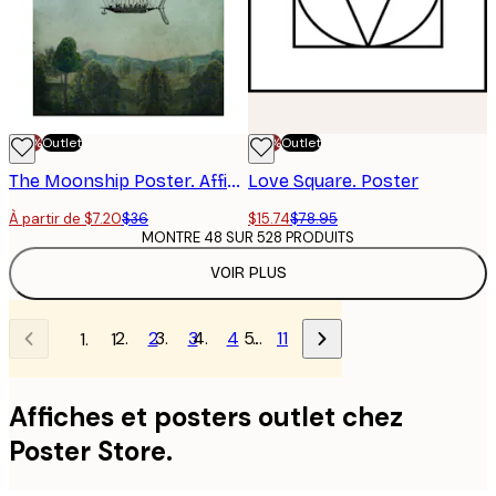
-70%
Outlet
-70%
Outlet
The Moonship Poster. Affiche
Love Square. Poster
À partir de $7.20
$36
$15.74
$78.95
MONTRE 48 SUR 528 PRODUITS
VOIR PLUS
2
3
4
…
11
1
Affiches et posters outlet chez
Poster Store.