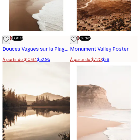
-70%
Outlet
-70%
Outlet
Douces Vagues sur la Plage Poster
Monument Valley Poster
À partir de $10.64
$52.95
À partir de $7.20
$36