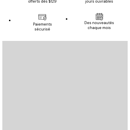
offerts dès $129
jours ouvrables
Des nouveautés
Paiements
chaque mois
sécurisé
Email
ENVOYER
Store
Poster Store
Service Client