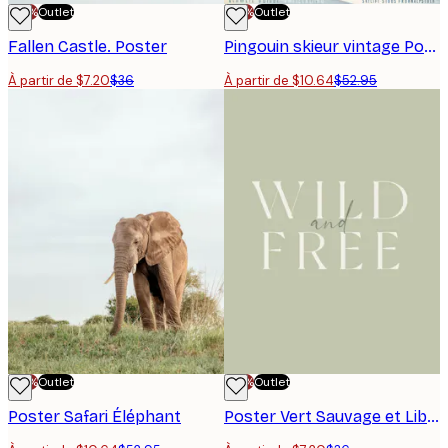
-70%
Outlet
-70%
Outlet
Fallen Castle. Poster
Pingouin skieur vintage Poster
À partir de $7.20
$36
À partir de $10.64
$52.95
-70%
Outlet
-70%
Outlet
Poster Safari Éléphant
Poster Vert Sauvage et Libre