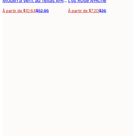
Moulin à Vent au Texas Affiche
Lys Rose Affiche
À partir de $10.64
$52.95
À partir de $7.20
$36