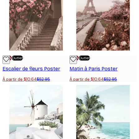
-70%
Outlet
-70%
Outlet
Escalier de fleurs Poster
Matin à Paris Poster
À partir de $10.64
$52.95
À partir de $10.64
$52.95