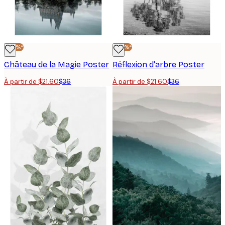
-40%*
-40%*
Château de la Magie Poster
Réflexion d'arbre Poster
À partir de $21.60
$36
À partir de $21.60
$36