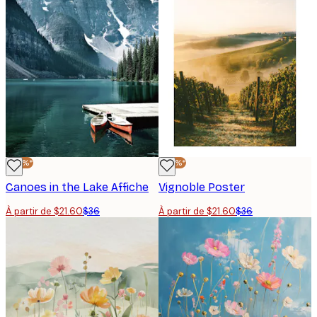
-40%*
-40%*
Canoes in the Lake Affiche
Vignoble Poster
À partir de $21.60
$36
À partir de $21.60
$36