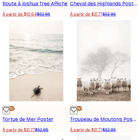
Route à Joshua Tree Affiche
Cheval des Highlands Poster
À partir de $10.64
$52.95
À partir de $31.77
$52.95
-40%*
-40%*
Tortue de Mer Poster
Troupeau de Moutons Poster
À partir de $31.77
$52.95
À partir de $31.77
$52.95