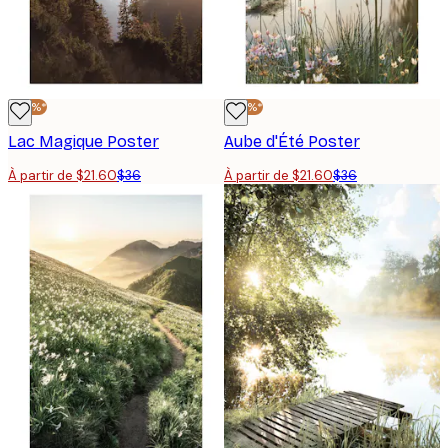
-40%*
-40%*
Lac Magique Poster
Aube d'Été Poster
À partir de $21.60
$36
À partir de $21.60
$36