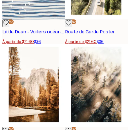
-40%*
-40%*
Little Dean - Voiliers océan coucher de soleil Poster
Route de Garde Poster
À partir de $21.60
$36
À partir de $21.60
$36
-40%*
-40%*