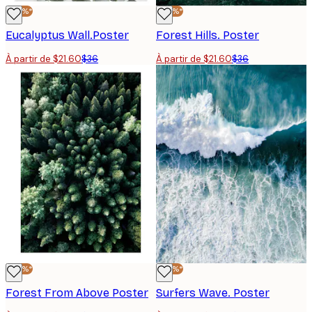
-40%*
-40%*
Eucalyptus Wall.Poster
Forest Hills. Poster
À partir de $21.60
$36
À partir de $21.60
$36
-40%*
-40%*
Forest From Above Poster
Surfers Wave. Poster