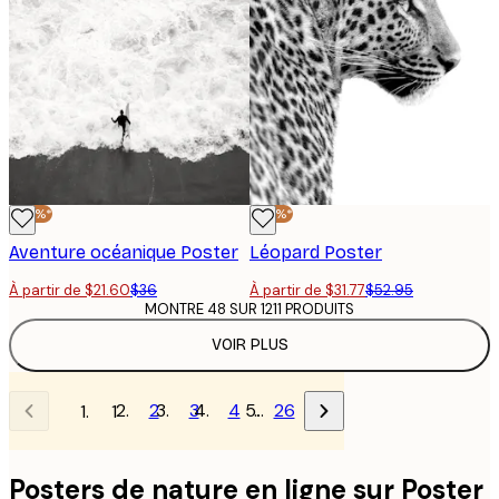
-40%*
-40%*
Aventure océanique Poster
Léopard Poster
À partir de $21.60
$36
À partir de $31.77
$52.95
MONTRE 48 SUR 1211 PRODUITS
VOIR PLUS
2
3
4
…
26
1
Posters de nature en ligne sur Poster