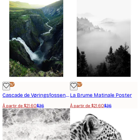
-40%*
-40%*
Cascade de Vøringsfossen Poster
La Brume Matinale Poster
À partir de $21.60
$36
À partir de $21.60
$36