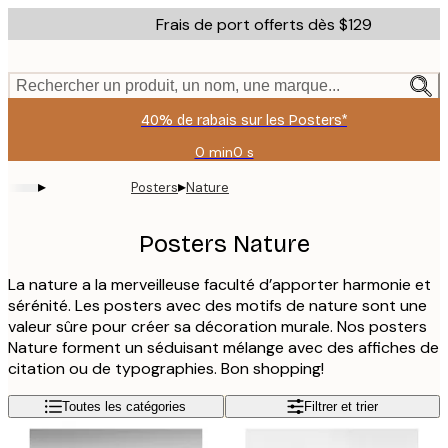
Skip
Frais de port offerts dès $129
to
main
content.
Rechercher un produit, un nom, une marque...
40% de rabais sur les Posters*
0 min
0 s
Valable
jusqu'au
▸
▸
Posters
Nature
:
2026-
08-
Posters Nature
06
La nature a la merveilleuse faculté d’apporter harmonie et
sérénité. Les posters avec des motifs de nature sont une
valeur sûre pour créer sa décoration murale. Nos posters
Nature forment un séduisant mélange avec des affiches de
citation ou de typographies. Bon shopping!
Toutes les catégories
Filtrer et trier