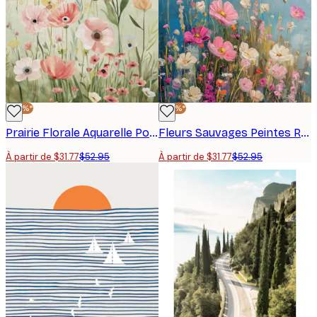
-40%*
-40%*
Prairie Florale Aquarelle Poster
Fleurs Sauvages Peintes Rose et Blanc Poster
À partir de $31.77
$52.95
À partir de $31.77
$52.95