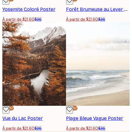
Yosemite Coloré Poster
Forêt Brumeuse au Lever du Soleil Poster
À partir de $21.60
$36
À partir de $21.60
$36
-40%*
-40%*
Vue du Lac Poster
Plage Bleue Vague Poster
À partir de $21.60
$36
À partir de $21.60
$36