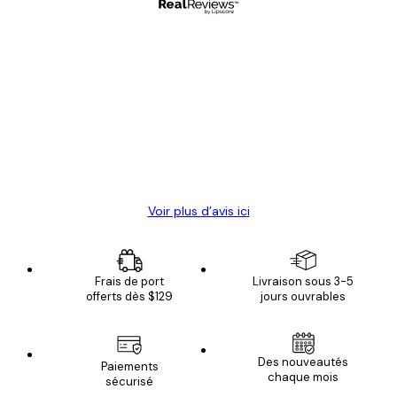
Acheteur vérifié
Avis
des
Satisfaite !
clients
4 juin
Christelle K
Voir plus d’avis ici
Frais de port
Livraison sous 3-5
offerts dès $129
jours ouvrables
Des nouveautés
Paiements
chaque mois
sécurisé