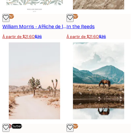
-40%*
-40%*
William Morris - Affiche de la branche de saule
In the Reeds
À partir de $21.60
$36
À partir de $21.60
$36
-70%
Outlet
-40%*