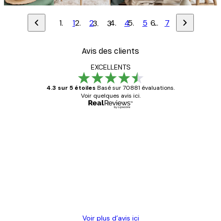
1
2
4
5
…
7
3
Avis des clients
EXCELLENTS
4.3 sur 5 étoiles
Basé sur 70881 évaluations.
Voir quelques avis ici.
Acheteur vérifié
Avis
des
Satisfaite !
clients
4 juin
Christelle K
Voir plus d’avis ici