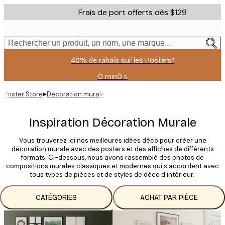
Skip
Frais de port offerts dès $129
to
main
content.
Rechercher un produit, un nom, une marque...
40% de rabais sur les Posters*
0 min
0 s
Valable
jusqu'au
▸
Poster Store
Décoration murale
:
2026-
08-
Inspiration Décoration Murale
09
Vous trouverez ici nos meilleures idées déco pour créer une
décoration murale avec des posters et des affiches de différents
formats. Ci-dessous, nous avons rassemblé des photos de
compositions murales classiques et modernes qui s'accordent avec
tous types de pièces et de styles de déco d'intérieur.
CATÉGORIES
ACHAT PAR PIÈCE