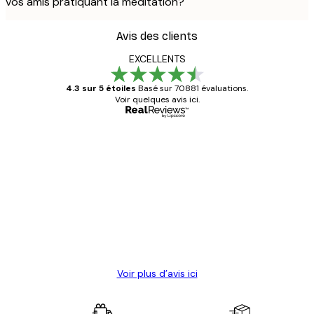
vos amis pratiquant la méditation?
Avis des clients
EXCELLENTS
4.3 sur 5 étoiles
Basé sur 70881 évaluations.
Voir quelques avis ici.
Acheteur vérifié
Avis
des
Satisfaite !
clients
4 juin
Christelle K
Voir plus d’avis ici