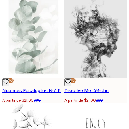
-40%*
-40%*
Nuances Eucalyptus No1 Poster
Dissolve Me. Affiche
À partir de $21.60
$36
À partir de $21.60
$36