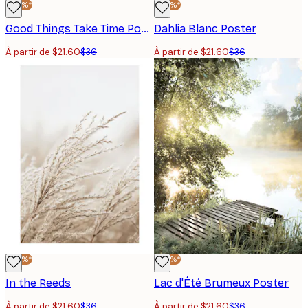
-40%*
-40%*
Good Things Take Time Poster
Dahlia Blanc Poster
À partir de $21.60
$36
À partir de $21.60
$36
-40%*
-40%*
In the Reeds
Lac d'Été Brumeux Poster
À partir de $21.60
$36
À partir de $21.60
$36