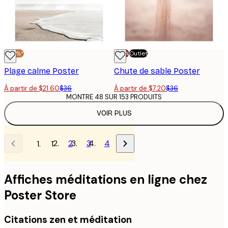
-40%*
-70%
Outlet
Plage calme Poster
Chute de sable Poster
À partir de $21.60
$36
À partir de $7.20
$36
MONTRE 48 SUR 153 PRODUITS
VOIR PLUS
2
3
4
1
Affiches méditations en ligne chez
Poster Store
Citations zen et méditation