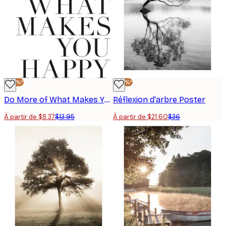
-40%*
-40%*
Do More of What Makes You Happy. Poster
Réflexion d'arbre Poster
À partir de $8.37
$13.95
À partir de $21.60
$36