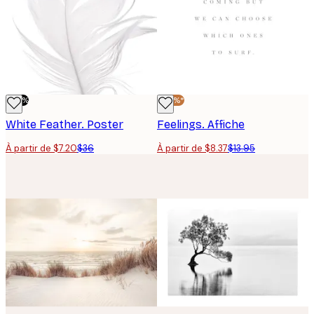
-80%
-40%*
White Feather. Poster
Feelings. Affiche
À partir de $7.20
$36
À partir de $8.37
$13.95