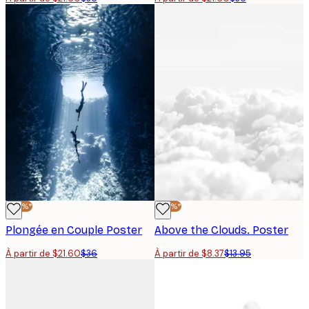
-40%*
-40%*
Plongée en Couple Poster
Above the Clouds. Poster
À partir de $21.60
$36
À partir de $8.37
$13.95