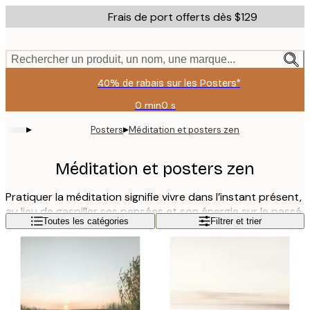
Skip
Frais de port offerts dès $129
to
main
content.
Rechercher un produit, un nom, une marque...
40% de rabais sur les Posters*
0 min
0 s
Valable
jusqu'au
▸
▸
Posters
Méditation et posters zen
:
2026-
08-
Méditation et posters zen
06
Pratiquer la méditation signifie vivre dans l’instant présent,
au lieu de gaspiller ses pensées et son énergie sur le passé.
Lire la suite
Toutes les catégories
Filtrer et trier
Nous avons rassemblé ici, entre autres, des affiches de
citations typographiques et des proverbes qui soulignent
la beauté des choses simples de la vie. Avec un poster
méditation au dessus du lit, vous vous rappellerez chaque
matin l’importance de savourer l’instant présent et ce que
la vie nous offre - une manière parfaite de commencer la