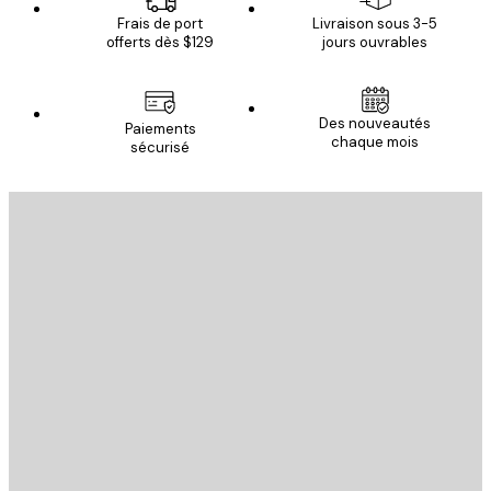
Frais de port
Livraison sous 3-5
offerts dès $129
jours ouvrables
Des nouveautés
Paiements
chaque mois
sécurisé
Email
ENVOYER
Store
Poster Store