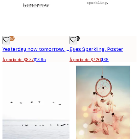
-40%*
-80%
Yesterday now tomorrow. Affiche
Eyes Sparkling. Poster
À partir de $8.37
$13.95
À partir de $7.20
$36