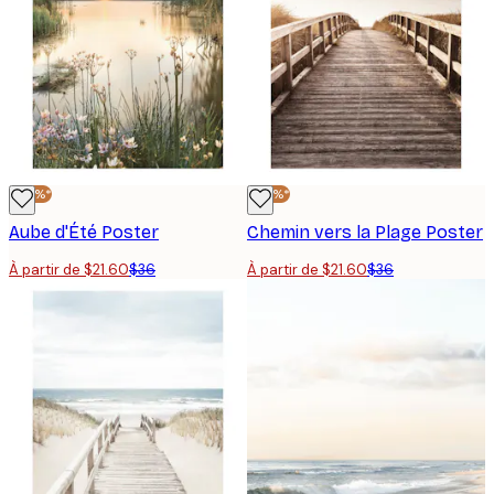
journée!
-40%*
-40%*
Aube d'Été Poster
Chemin vers la Plage Poster
À partir de $21.60
$36
À partir de $21.60
$36