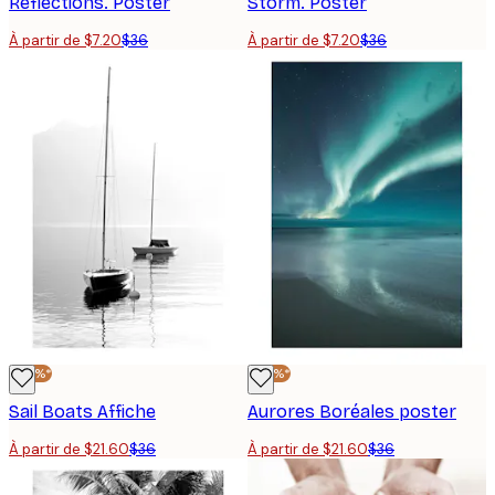
Reflections. Poster
Storm. Poster
À partir de $7.20
$36
À partir de $7.20
$36
-40%*
-40%*
Sail Boats Affiche
Aurores Boréales poster
À partir de $21.60
$36
À partir de $21.60
$36