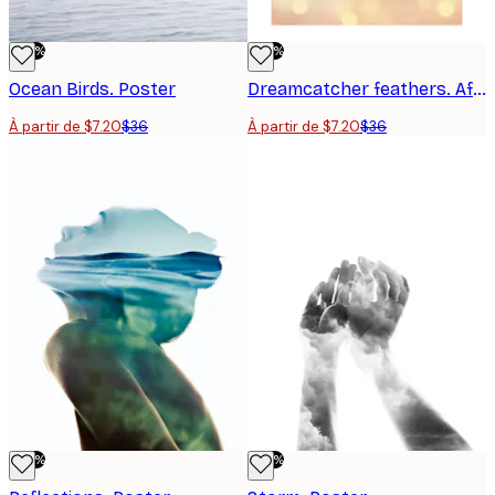
-80%
-80%
Ocean Birds. Poster
Dreamcatcher feathers. Affiche
À partir de $7.20
$36
À partir de $7.20
$36
-80%
-80%