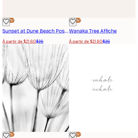
-40%*
-40%*
Sunset at Dune Beach Poster
Wanaka Tree Affiche
À partir de $21.60
$36
À partir de $21.60
$36
-40%*
-40%*