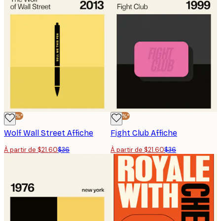
-40%*
-40%*
Wolf Wall Street Affiche
Fight Club Affiche
À partir de $21.60
$36
À partir de $21.60
$36