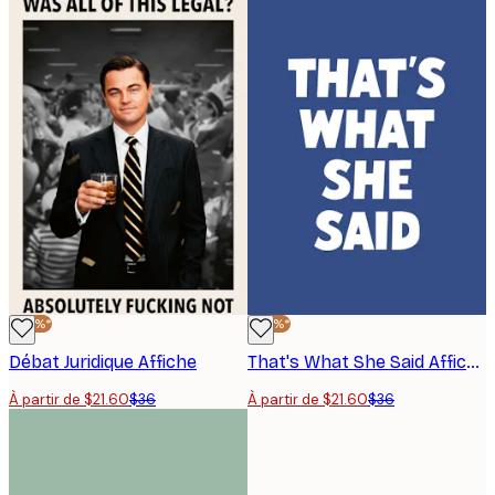
-40%*
-40%*
Débat Juridique Affiche
That's What She Said Affiche
À partir de $21.60
$36
À partir de $21.60
$36