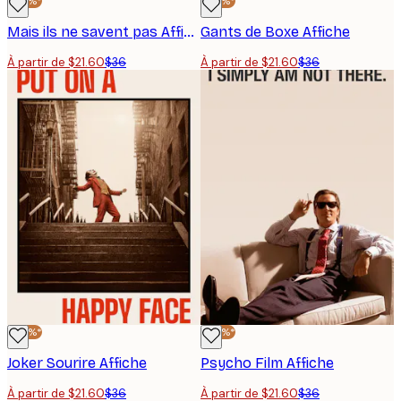
-40%*
-40%*
Mais ils ne savent pas Affiche
Gants de Boxe Affiche
À partir de $21.60
$36
À partir de $21.60
$36
-40%*
-40%*
Joker Sourire Affiche
Psycho Film Affiche
À partir de $21.60
$36
À partir de $21.60
$36