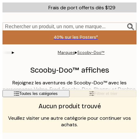
Skip
Frais de port offerts dès $129
to
main
content.
Rechercher un produit, un nom, une marque...
40% sur les Posters*
▸
▸
Marques
Scooby-Doo™
Scooby-Doo™ affiches
Rejoignez les aventures de Scooby-Doo™ avec les
personnages Velma, Fred, Scooby-Doo, Shaggy et Daphne.
Lire la suite
Toutes les catégories
Filtrer et trier
Dans cette catégorie, vous trouverez des affiches de
croquis aux couleurs sobres combinées à des affiches de
Aucun produit trouvé
dessins animés multicolores. Ces affiches sont parfaites
pour les ados et les plus jeunes, mais aussi pour tous ceux
Veuillez visiter une autre catégorie pour continuer vos
qui veulent un intérieur cool dans le salon, la chambre, la
achats.
salle de jeux ou le bureau !