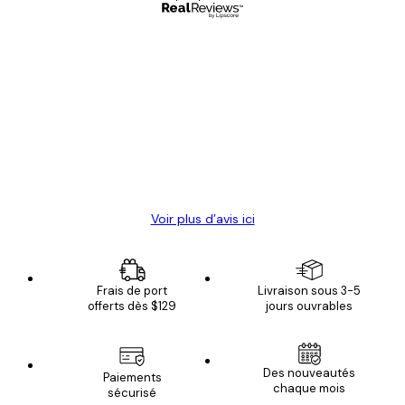
Acheteur vérifié
Avis
des
Satisfaite !
clients
4 juin
Christelle K
Voir plus d’avis ici
Frais de port
Livraison sous 3-5
offerts dès $129
jours ouvrables
Des nouveautés
Paiements
chaque mois
sécurisé