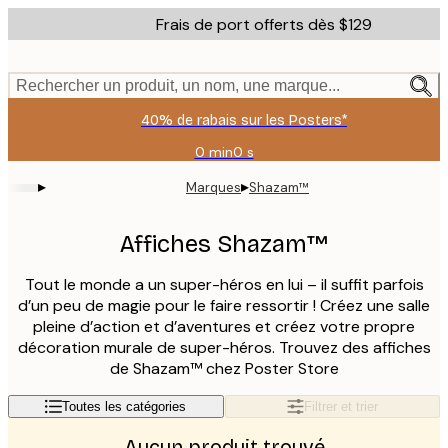
Skip
Frais de port offerts dès $129
to
main
content.
Rechercher un produit, un nom, une marque...
40% de rabais sur les Posters*
0 min
0 s
Valable
jusqu'au
▸
▸
Marques
Shazam™
:
2026-
08-
Affiches Shazam™
06
Tout le monde a un super-héros en lui – il suffit parfois
d’un peu de magie pour le faire ressortir ! Créez une salle
pleine d’action et d’aventures et créez votre propre
décoration murale de super-héros. Trouvez des affiches
de Shazam™ chez Poster Store
Toutes les catégories
Filtrer et trier
Aucun produit trouvé