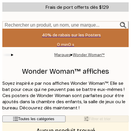
Skip
Frais de port offerts dès $129
to
main
content.
Rechercher un produit, un nom, une marque...
40% de rabais sur les Posters
0 min
0 s
Valable
jusqu'au
▸
▸
Marques
Wonder Woman™
:
2026-
08-
Wonder Woman™ affiches
11
Soyez inspiré.e par nos affiches Wonder Woman™. Elle se
bat pour ceux qui ne peuvent pas se battre eux-mêmes !
Ces posters de Wonder Woman sont parfaites pour être
ajoutés dans la chambre des enfants, la salle de jeux ou le
bureau. Découvrez dès maintenant !
Toutes les catégories
Filtrer et trier
Aucun produit trouvé