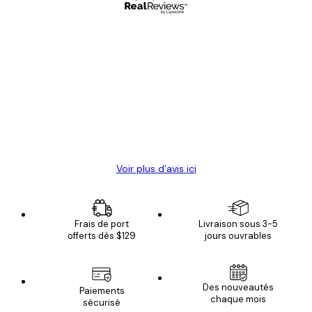
Acheteur vérifié
Avis
des
Satisfaite !
clients
4 juin
Christelle K
Voir plus d’avis ici
Frais de port
Livraison sous 3-5
offerts dès $129
jours ouvrables
Des nouveautés
Paiements
chaque mois
sécurisé