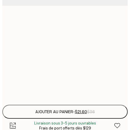
$
21x30 cm
$
30x40 cm
$
$
40x50 cm
$
$
50x70 cm
$
70x100 cm
Frame
options
AJOUTER AU PANIER
-
$21.60
$36
Livraison sous 3-5 jours ouvrables
Frais de port offerts dès $129