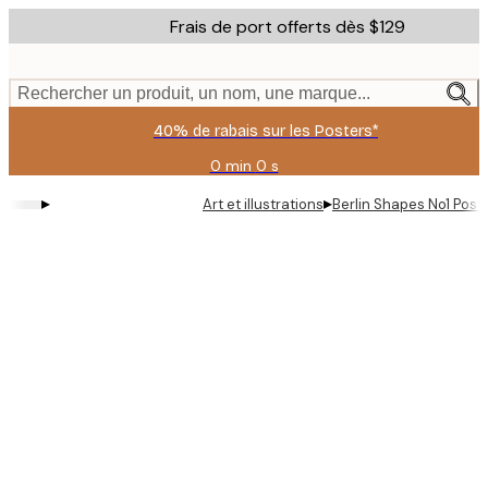
Skip
Frais de port offerts dès $129
to
main
content.
Rechercher un produit, un nom, une marque...
40% de rabais sur les Posters*
0 min
0 s
Valable
jusqu'au
▸
▸
Art et illustrations
Berlin Shapes No1 Post
:
2026-
08-
09