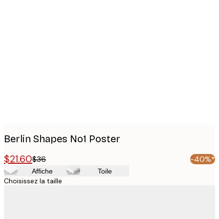
Product
images
Berlin Shapes No1 Poster
$21.60
$36
-40%*
Affiche
Toile
Choisissez la taille