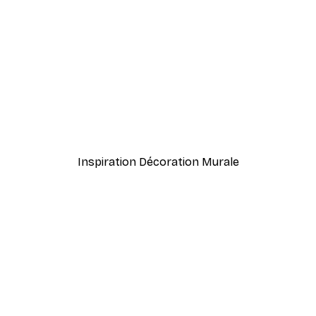
-40%*
Arches brunes No2 Poste
À partir de $21.60
$36
Inspiration Décoration Murale