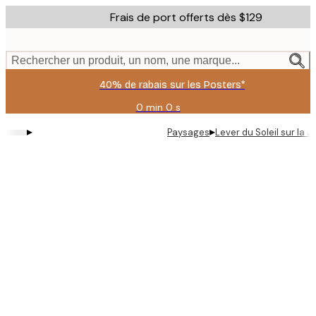
Skip
Frais de port offerts dès $129
to
main
content.
Rechercher un produit, un nom, une marque...
40% de rabais sur les Posters*
0 min
0 s
Valable
jusqu'au
▸
▸
Paysages
Lever du Soleil sur la 
:
2026-
08-
09