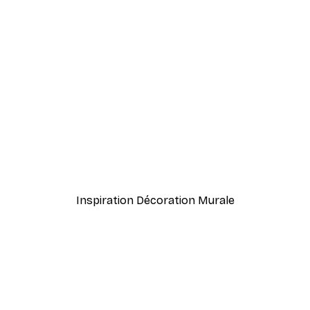
-40%*
Herbe de Plage Poster
À partir de $21.60
$36
Inspiration Décoration Murale