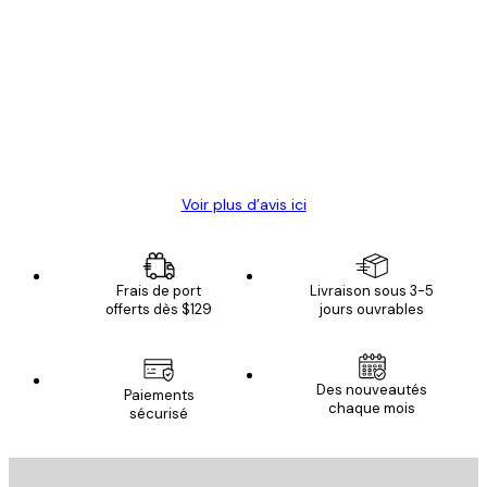
Avis
des
Satisfaite !
clients
4 juin
Christelle K
Voir plus d’avis ici
Frais de port
Livraison sous 3-5
offerts dès $129
jours ouvrables
Des nouveautés
Paiements
chaque mois
sécurisé