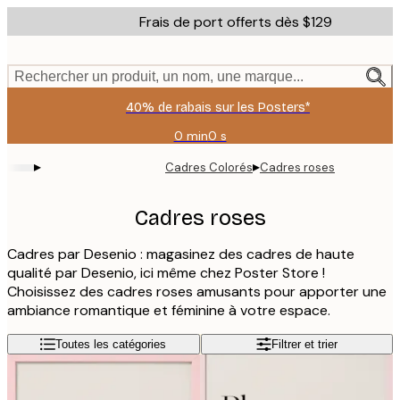
Skip
Frais de port offerts dès $129
to
main
content.
Rechercher un produit, un nom, une marque...
40% de rabais sur les Posters*
0 min
0 s
Valable
jusqu'au
▸
▸
Cadres Colorés
Cadres roses
:
2026-
08-
Cadres roses
09
Cadres par Desenio : magasinez des cadres de haute
qualité par Desenio, ici même chez Poster Store !
Choisissez des cadres roses amusants pour apporter une
ambiance romantique et féminine à votre espace.
Toutes les catégories
Filtrer et trier