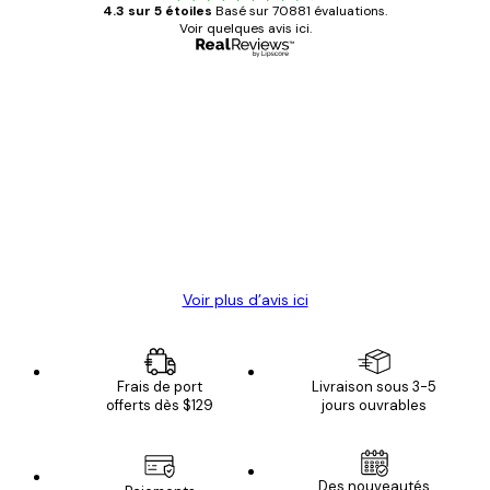
4.3 sur 5 étoiles
Basé sur 70881 évaluations.
Voir quelques avis ici.
Acheteur vérifié
Avis
des
Satisfaite !
clients
4 juin
Christelle K
Voir plus d’avis ici
Frais de port
Livraison sous 3-5
offerts dès $129
jours ouvrables
Des nouveautés