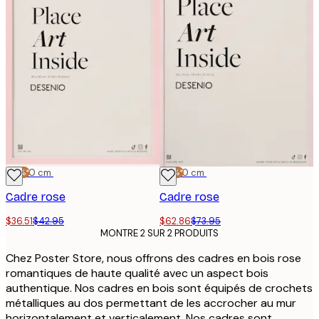
-15%*
30x40 cm
-15%*
50x70 cm
Cadre rose
Cadre rose
$36.51
$42.95
$62.86
$73.95
MONTRE 2 SUR 2 PRODUITS
Chez Poster Store, nous offrons des cadres en bois rose
romantiques de haute qualité avec un aspect bois
authentique. Nos cadres en bois sont équipés de crochets
métalliques au dos permettant de les accrocher au mur
horizontalement et verticalement. Nos cadres sont