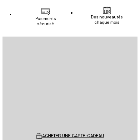
Des nouveautés
Paiements
chaque mois
sécurisé
Email
ENVOYER
Store
Poster Store
Service Client
ACHETER UNE CARTE-CADEAU