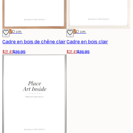
-15%*
30x40 cm
-15%*
30x40 cm
Cadre en bois de chêne clair
Cadre en bois clair
$31.41
$36.95
$31.41
$36.95