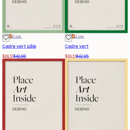
-15%*
30x40 cm
-15%*
30x40 cm
Cadre vert pâle
Cadre vert
$36.51
$42.95
$36.51
$42.95