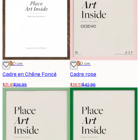
-15%*
30x40 cm
-15%*
30x40 cm
Cadre en Chêne Foncé
Cadre rose
$31.41
$36.95
$36.51
$42.95