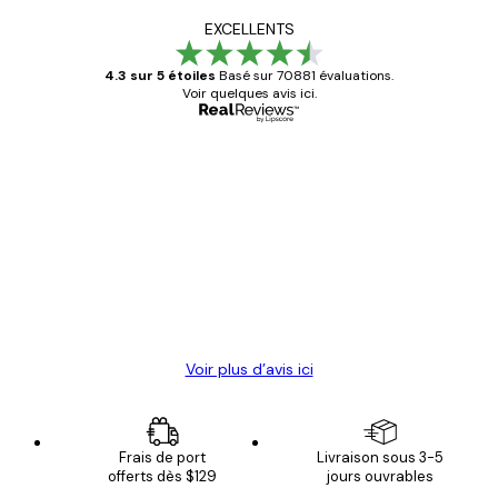
EXCELLENTS
4.3 sur 5 étoiles
Basé sur 70881 évaluations.
Voir quelques avis ici.
Acheteur vérifié
Avis
des
Satisfaite !
clients
4 juin
Christelle K
Voir plus d’avis ici
Frais de port
Livraison sous 3-5
offerts dès $129
jours ouvrables