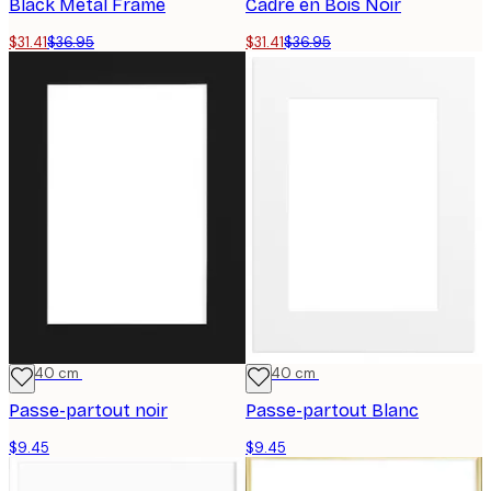
Black Metal Frame
Cadre en Bois Noir
$31.41
$36.95
$31.41
$36.95
30x40 cm
30x40 cm
Passe-partout noir
Passe-partout Blanc
$9.45
$9.45