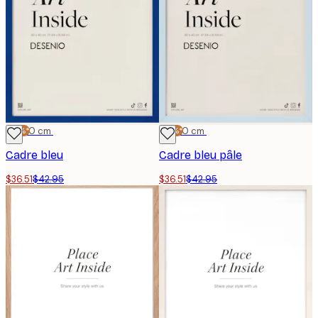
-15%*
30x40 cm
-15%*
30x40 cm
Cadre bleu
Cadre bleu pâle
$36.51
$42.95
$36.51
$42.95