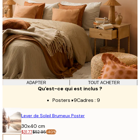
ADAPTER
TOUT ACHETER
Qu'est-ce qui est inclus ?
Posters :
9
Cadres :
9
AFFICHE
Lever de Soleil Brumeux Poster
30x40 cm
$31.77
$52.95
-40%