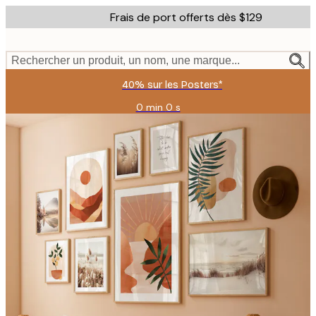
Skip
Frais de port offerts dès $129
to
main
content.
Rechercher un produit, un nom, une marque...
40% sur les Posters*
0 min
0 s
Valable
jusqu'au
:
2026-
08-
06