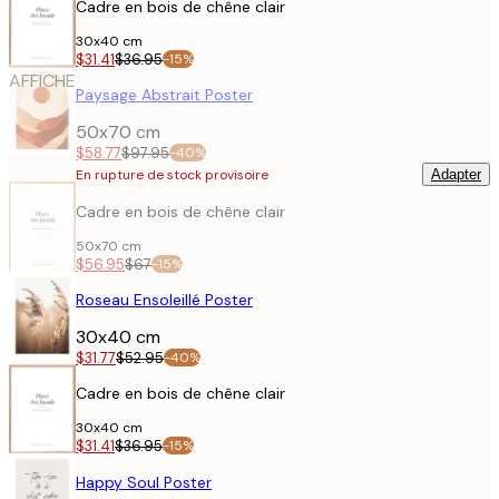
Cadre en bois de chêne clair
30x40 cm
$31.41
$36.95
-15%
AFFICHE
Paysage Abstrait Poster
50x70 cm
$58.77
$97.95
-40%
En rupture de stock provisoire
Adapter
Cadre en bois de chêne clair
50x70 cm
$56.95
$67
-15%
AFFICHE
Roseau Ensoleillé Poster
30x40 cm
$31.77
$52.95
-40%
Cadre en bois de chêne clair
30x40 cm
$31.41
$36.95
-15%
AFFICHE
Happy Soul Poster