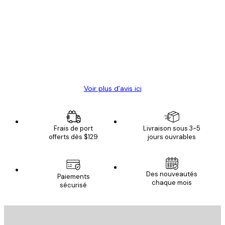
des
Satisfaite !
clients
4 juin
Christelle K
Voir plus d’avis ici
Frais de port
Livraison sous 3-5
offerts dès $129
jours ouvrables
Des nouveautés
Paiements
chaque mois
sécurisé