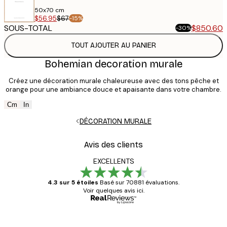
50x70 cm
$56.95
$67
-15%
SOUS-TOTAL
$850.60
$1,209.40
-30%
TOUT AJOUTER AU PANIER
Bohemian decoration murale
Créez une décoration murale chaleureuse avec des tons pêche et
orange pour une ambiance douce et apaisante dans votre chambre.
Cm
In
DÉCORATION MURALE
Avis des clients
EXCELLENTS
4.3 sur 5 étoiles
Basé sur 70881 évaluations.
Voir quelques avis ici.
Acheteur vérifié
Avis