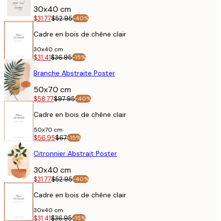
30x40 cm
$31.77
$52.95
-40%
Cadre en bois de chêne clair
30x40 cm
$31.41
$36.95
-15%
AFFICHE
Branche Abstraite Poster
50x70 cm
$58.77
$97.95
-40%
Cadre en bois de chêne clair
50x70 cm
$56.95
$67
-15%
AFFICHE
Citronnier Abstrait Poster
30x40 cm
$31.77
$52.95
-40%
Cadre en bois de chêne clair
30x40 cm
$31.41
$36.95
-15%