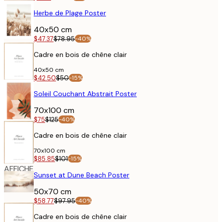
AFFICHE
Herbe de Plage Poster
40x50 cm
$47.37
$78.95
-40%
Cadre en bois de chêne clair
40x50 cm
$42.50
$50
-15%
AFFICHE
Soleil Couchant Abstrait Poster
70x100 cm
$75
$125
-40%
Cadre en bois de chêne clair
70x100 cm
$85.85
$101
-15%
AFFICHE
Sunset at Dune Beach Poster
50x70 cm
$58.77
$97.95
-40%
Cadre en bois de chêne clair