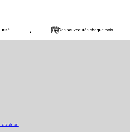
urisé
Des nouveautés chaque mois
Service Client
t cookies