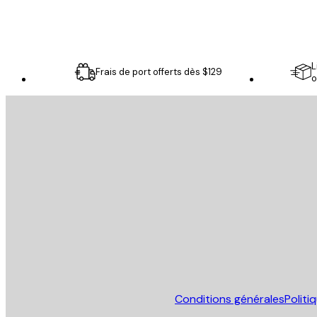
L
Frais de port offerts dès $129
o
Email
ENVOYER
Store
Conditions générales
Politi