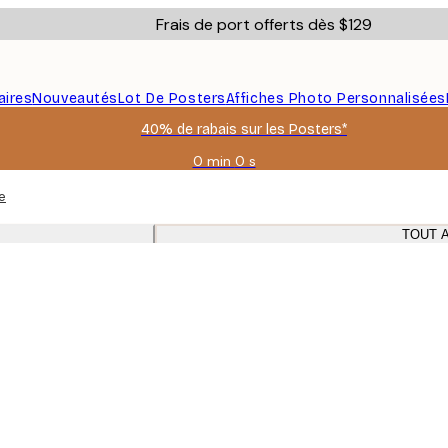
Frais de port offerts dès $129
aires
Nouveautés
Lot De Posters
Affiches Photo Personnalisées
40% de rabais sur les Posters*
0 min
0 s
Valable
jusqu'au
e
:
2026-
TOUT 
08-
06