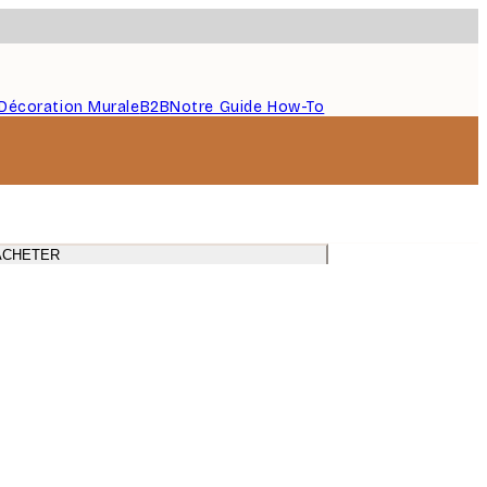
Décoration Murale
B2B
Notre Guide How-To
ACHETER