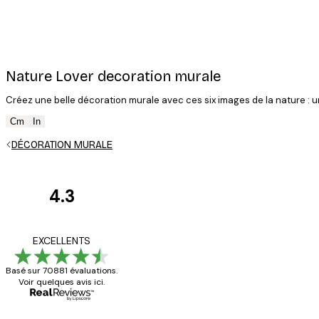
Nature Lover decoration murale
Créez une belle décoration murale avec ces six images de la nature : u
Cm
In
DÉCORATION MURALE
4.3
Avis
des
Satisfaite !
EXCELLENTS
clients
Basé sur 70881 évaluations.
Voir quelques avis ici.
4 juin
Christelle K