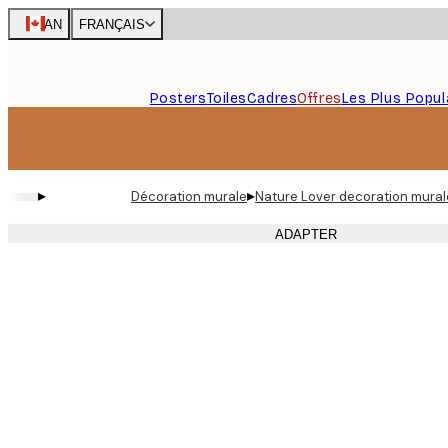
Skip
CAN
FRANÇAIS
to
main
content.
Posters
Toiles
Cadres
Offres
Les Plus Popul
▸
▸
Décoration murale
Nature Lover decoration mural
ADAPTER