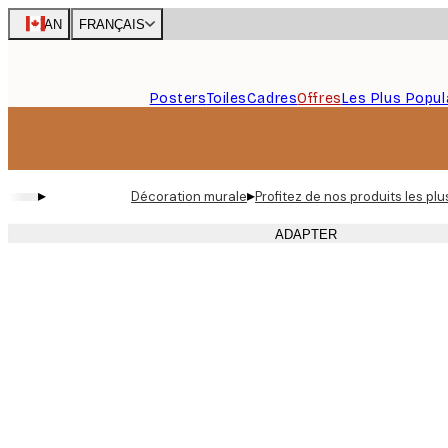
Skip
CAN
FRANÇAIS
to
main
content.
Posters
Toiles
Cadres
Offres
Les Plus Popul
▸
▸
Décoration murale
Profitez de nos produits les pl
ADAPTER