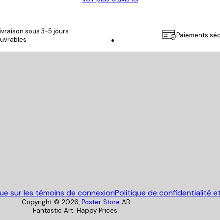
ivraison sous 3-5 jours
Paiements séc
uvrables
Poster Store
que sur les témoins de connexion
Politique de confidentialité e
Copyright ©
2026
,
Poster Store
AB
Fantastic Art. Happy Prices.