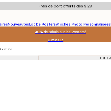
Frais de port offerts dès $129
aires
Nouveautés
Lot De Posters
Affiches Photo Personnalisées
40% de rabais sur les Posters*
0 min
0 s
Valable
jusqu'au
us vendus sur une jolie décoration murale avec des cadres en chêne. Un st
:
2026-
TOUT 
08-
06