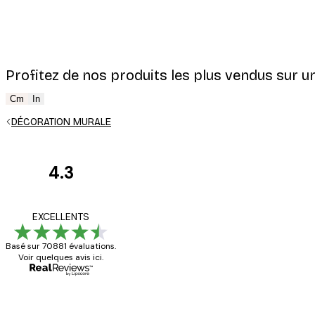
Profitez de nos produits les plus vendus sur un
Cm
In
DÉCORATION MURALE
4.3
Avis
des
Satisfaite !
EXCELLENTS
clients
Basé sur 70881 évaluations.
Voir quelques avis ici.
4 juin
Christelle K