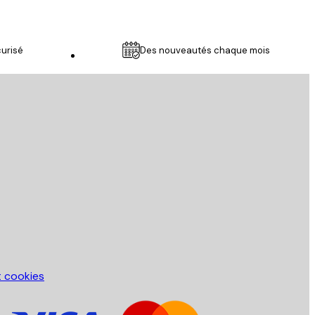
urisé
Des nouveautés chaque mois
Service Client
t cookies