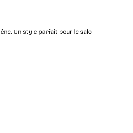
êne. Un style parfait pour le salo
Acheteur vérifié
je suis ravie
21 mars
Julie M