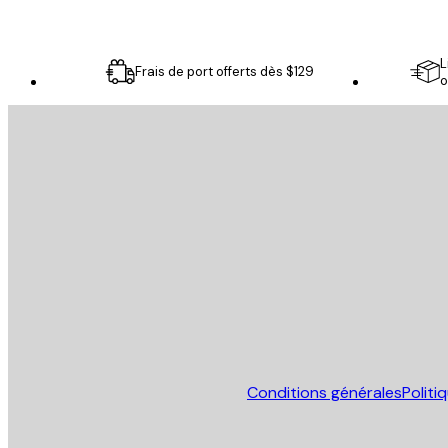
L
Frais de port offerts dès $129
o
Email
ENVOYER
Store
Conditions générales
Politi