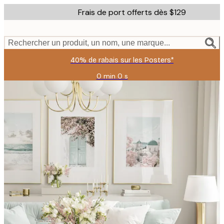
Skip
Frais de port offerts dès $129
to
main
content.
Rechercher un produit, un nom, une marque...
40% de rabais sur les Posters*
0 min
0 s
Valable
jusqu'au
:
2026-
08-
06