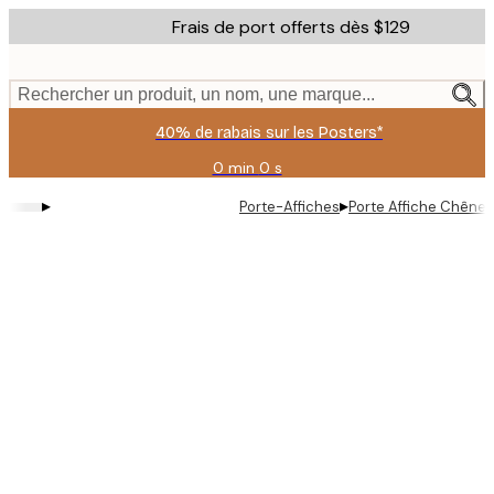
Skip
Frais de port offerts dès $129
to
main
content.
Rechercher un produit, un nom, une marque...
40% de rabais sur les Posters*
0 min
0 s
Valable
jusqu'au
▸
▸
Porte-Affiches
Porte Affiche Chêne 
:
2026-
08-
06