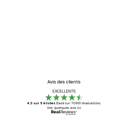
-40%*
er
Cocktail bar boissons aff
À partir de $23.40
$39
Avis des clients
EXCELLENTS
4.3 sur 5 étoiles
Basé sur 70881 évaluations.
Voir quelques avis ici.
Acheteur vérifié
Avis