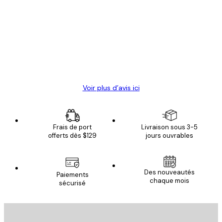
des
Satisfaite !
clients
4 juin
Christelle K
Voir plus d’avis ici
Frais de port
Livraison sous 3-5
offerts dès $129
jours ouvrables
Des nouveautés
Paiements
chaque mois
sécurisé