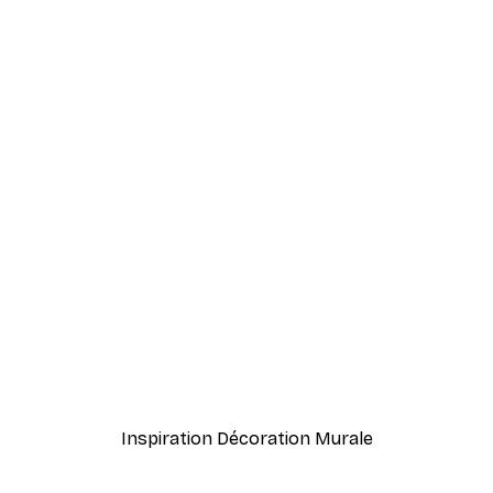
-40%*
nthus Portière Poster
Cocktail bar boissons aff
À partir de $23.40
$39
Inspiration Décoration Murale