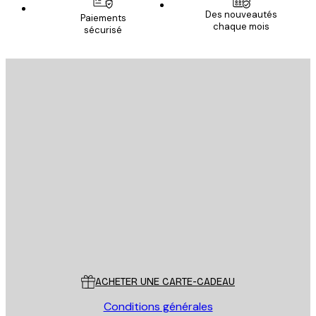
Des nouveautés
Paiements
chaque mois
sécurisé
Email
ENVOYER
Store
Poster Store
Service Client
ACHETER UNE CARTE-CADEAU
Conditions générales