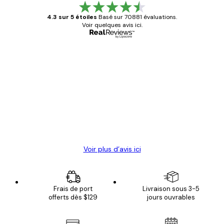
4.3 sur 5 étoiles
Basé sur 70881 évaluations.
Voir quelques avis ici.
Acheteur vérifié
Avis
des
Satisfaite !
clients
4 juin
Christelle K
Voir plus d’avis ici
Frais de port
Livraison sous 3-5
offerts dès $129
jours ouvrables