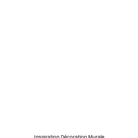
-40%*
No3 Poster
Feuilles Brunes Poster
À partir de $21.60
$36
Inspiration Décoration Murale