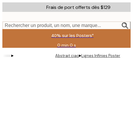
Skip
Frais de port offerts dès $129
to
main
content.
Rechercher un produit, un nom, une marque...
40% sur les Posters*
0 min
0 s
Valable
jusqu'au
▸
▸
Abstrait ciao
Lignes Infinies Poster
:
2026-
08-
06