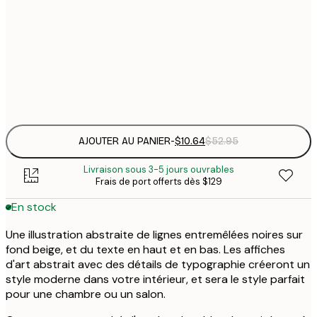
30x40 cm
$
$
50x70 cm
$
Frame
options
AJOUTER AU PANIER
-
$10.64
$52.95
Livraison sous 3-5 jours ouvrables
Frais de port offerts dès $129
En stock
Une illustration abstraite de lignes entremêlées noires sur
fond beige, et du texte en haut et en bas. Les affiches
d'art abstrait avec des détails de typographie créeront un
style moderne dans votre intérieur, et sera le style parfait
pour une chambre ou un salon.