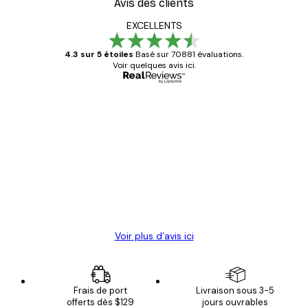
Avis des clients
EXCELLENTS
4.3 sur 5 étoiles
Basé sur 70881 évaluations.
Voir quelques avis ici.
Acheteur vérifié
Avis
des
Satisfaite !
clients
4 juin
Christelle K
Voir plus d’avis ici
Frais de port
Livraison sous 3-5
offerts dès $129
jours ouvrables