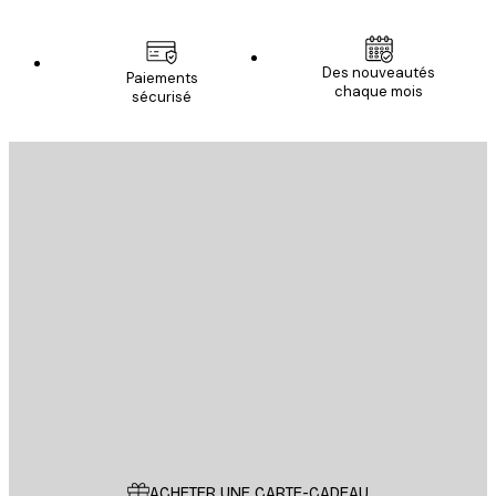
Des nouveautés
Paiements
chaque mois
sécurisé
Email
ENVOYER
Store
Poster Store
Service Client
ACHETER UNE CARTE-CADEAU