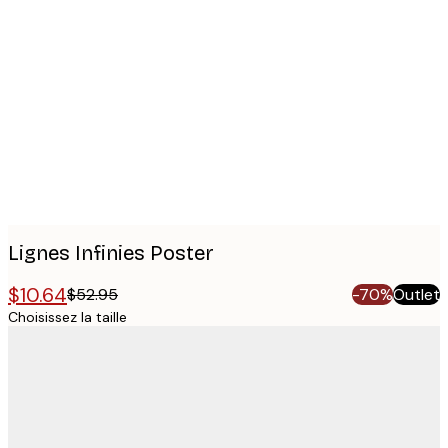
Product
images
Lignes Infinies Poster
$10.64
$52.95
-70%
Outlet
Choisissez la taille