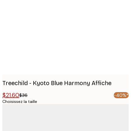
Product
images
Treechild - Kyoto Blue Harmony Affiche
$21.60
$36
-40%*
Choisissez la taille