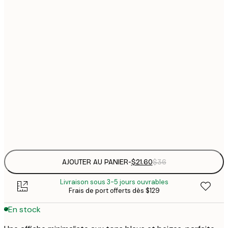
$
21x30 cm
$
30x40 cm
$
$
50x70 cm
$
70x100 cm
Frame
options
AJOUTER AU PANIER
-
$21.60
$36
Livraison sous 3-5 jours ouvrables
Frais de port offerts dès $129
En stock