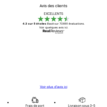
Avis des clients
EXCELLENTS
4.3 sur 5 étoiles
Basé sur 70881 évaluations.
Voir quelques avis ici.
Acheteur vérifié
Avis
des
Satisfaite !
clients
4 juin
Christelle K
Voir plus d’avis ici
Frais de port
Livraison sous 3-5