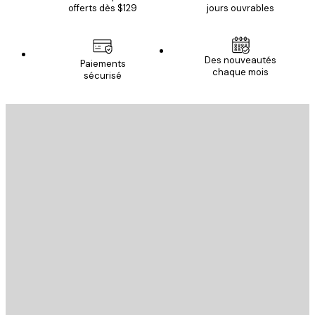
offerts dès $129
jours ouvrables
Des nouveautés
Paiements
chaque mois
sécurisé
Email
ENVOYER
Store
Poster Store
Service Client