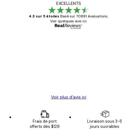
EXCELLENTS
4.3 sur 5 étoiles
Basé sur 70881 évaluations.
Voir quelques avis ici.
Acheteur vérifié
Avis
des
Satisfaite !
clients
4 juin
Christelle K
Voir plus d’avis ici
Frais de port
Livraison sous 3-5
offerts dès $129
jours ouvrables