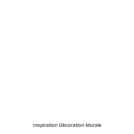
-80%
o Martini
Élégance. Poster
À partir de $10.64
$52.95
Inspiration Décoration Murale