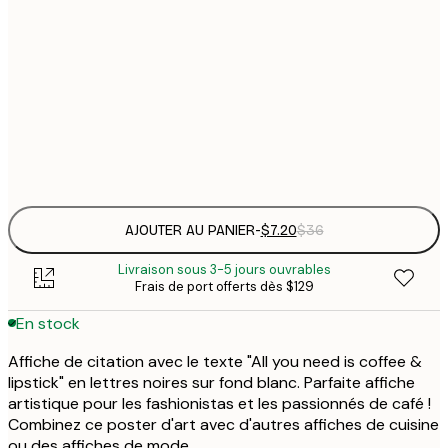
21x30 cm
$
30x40 cm
$
Frame
options
AJOUTER AU PANIER
-
$7.20
$36
Livraison sous 3-5 jours ouvrables
Frais de port offerts dès $129
En stock
Affiche de citation avec le texte "All you need is coffee &
lipstick" en lettres noires sur fond blanc. Parfaite affiche
artistique pour les fashionistas et les passionnés de café !
Combinez ce poster d'art avec d'autres affiches de cuisine
ou des affiches de mode.