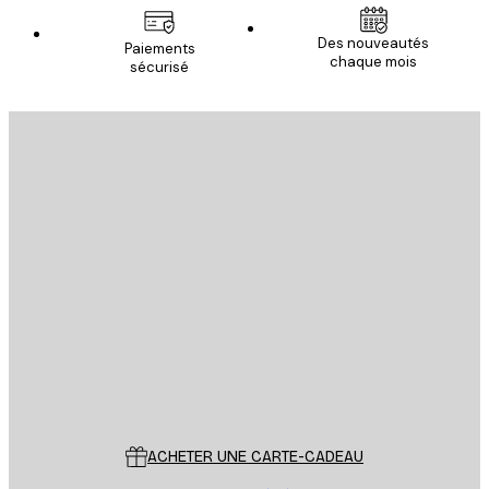
Des nouveautés
Paiements
chaque mois
sécurisé
Email
ENVOYER
Store
Poster Store
Service Client
ACHETER UNE CARTE-CADEAU