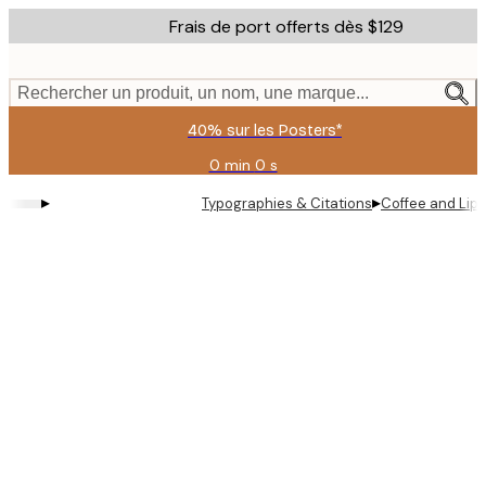
Skip
Frais de port offerts dès $129
to
main
content.
Rechercher un produit, un nom, une marque...
40% sur les Posters*
0 min
0 s
Valable
jusqu'au
▸
▸
Typographies & Citations
Coffee and Lips
:
2026-
08-
06