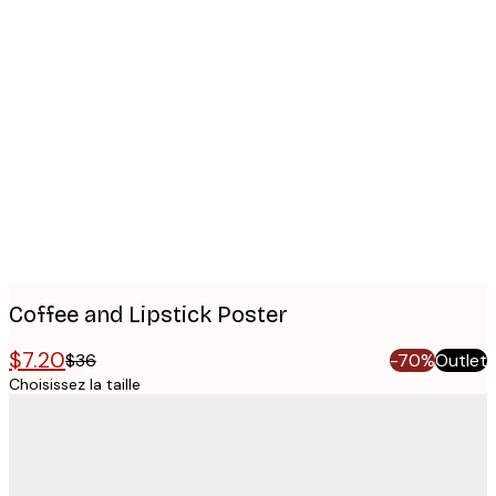
Product
images
Coffee and Lipstick Poster
$7.20
$36
-70%
Outlet
Choisissez la taille