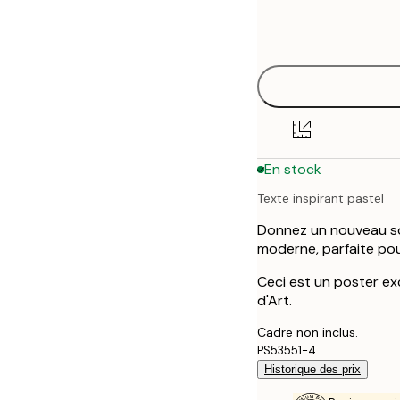
Frame
21x30 cm
options
30x40 cm
50x70 cm
En stock
Texte inspirant pastel
Donnez un nouveau sou
moderne, parfaite pou
Ceci est un poster exc
d'Art.
Cadre non inclus.
PS53551-4
Historique des prix