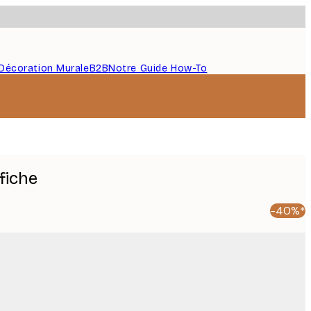
Décoration Murale
B2B
Notre Guide How-To
fiche
-40%*