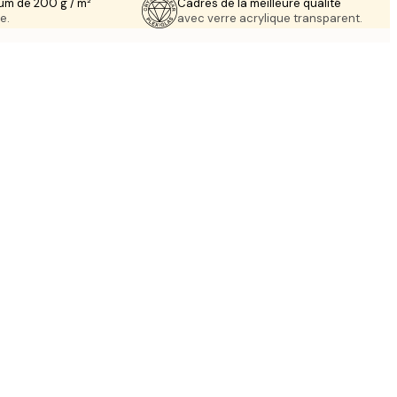
um de 200 g / m²
Cadres de la meilleure qualité
e.
avec verre acrylique transparent.