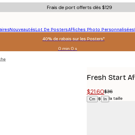
Frais de port offerts dès $129
aires
Nouveautés
Lot De Posters
Affiches Photo Personnalisées
40% de rabais sur les Posters*
0 min
0 s
Valable
jusqu'au
iche
:
2026-
08-
Fresh Start Af
09
$21.60
$36
Choisissez la taille
|
Cm
In