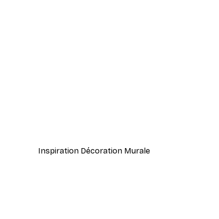
-40%*
Inspiration Lecture Affiche
À partir de $21.60
$36
Inspiration Décoration Murale