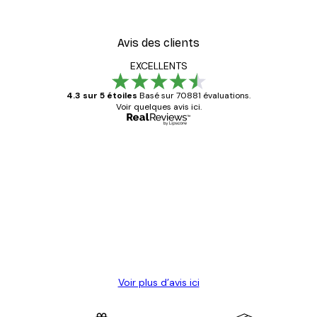
Avis des clients
EXCELLENTS
4.3 sur 5 étoiles
Basé sur 70881 évaluations.
Voir quelques avis ici.
Acheteur vérifié
Avis
des
Satisfaite !
clients
4 juin
Christelle K
Voir plus d’avis ici