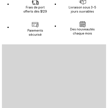
Frais de port
Livraison sous 3-5
offerts dès $129
jours ouvrables
Des nouveautés
Paiements
chaque mois
sécurisé
Email
ENVOYER
Store
Poster Store