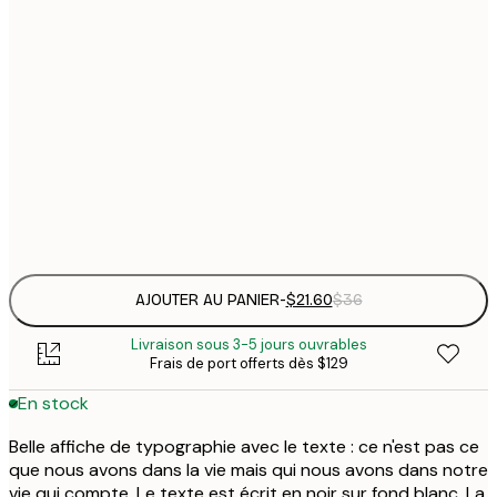
$
21x30 cm
$
30x40 cm
$
$
40x50 cm
$
Frame
options
AJOUTER AU PANIER
-
$21.60
$36
Livraison sous 3-5 jours ouvrables
Frais de port offerts dès $129
En stock
Belle affiche de typographie avec le texte : ce n'est pas ce
que nous avons dans la vie mais qui nous avons dans notre
vie qui compte. Le texte est écrit en noir sur fond blanc. La