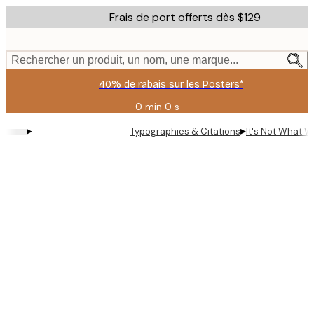
Skip
Frais de port offerts dès $129
to
main
content.
Rechercher un produit, un nom, une marque...
40% de rabais sur les Posters*
0 min
0 s
Valable
jusqu'au
▸
▸
Typographies & Citations
It's Not What W
:
2026-
08-
06