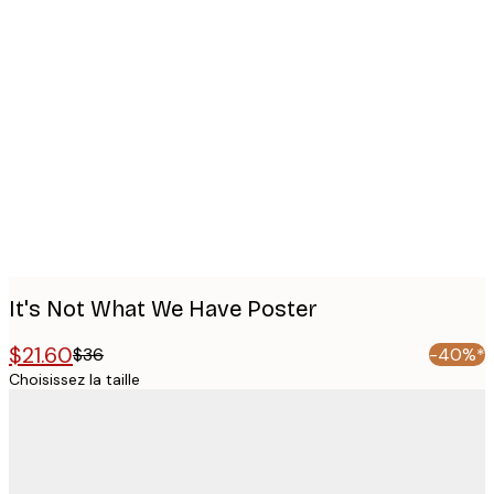
Product
images
It's Not What We Have Poster
$21.60
$36
-40%*
Choisissez la taille