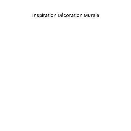
À partir de $21.60
$36
Inspiration Décoration Murale