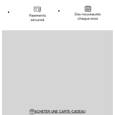
Des nouveautés
Paiements
chaque mois
sécurisé
Email
ENVOYER
Store
Poster Store
Service Client
ACHETER UNE CARTE-CADEAU