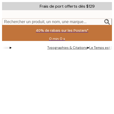
Skip
Frais de port offerts dès $129
to
main
content.
Rechercher un produit, un nom, une marque...
40% de rabais sur les Posters*
0 min
0 s
Valable
jusqu'au
▸
▸
Typographies & Citations
Le Temps est Et
:
2026-
08-
09