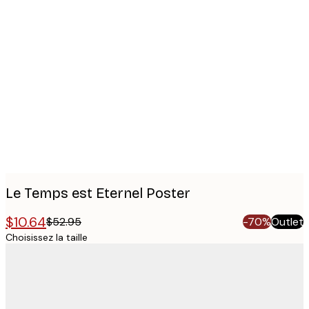
Product
images
Le Temps est Eternel Poster
$10.64
$52.95
-70%
Outlet
Choisissez la taille