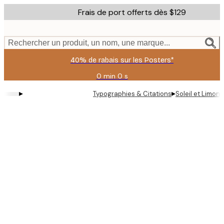
Skip
Frais de port offerts dès $129
to
main
content.
Rechercher un produit, un nom, une marque...
40% de rabais sur les Posters*
0 min
0 s
Valable
jusqu'au
▸
▸
Typographies & Citations
Soleil et Limon
:
2026-
08-
06