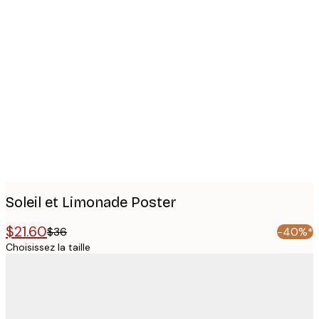
Product
images
Soleil et Limonade Poster
$21.60
$36
-40%*
Choisissez la taille