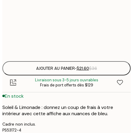
$
21x30 cm
$
30x40 cm
$
Frame
options
AJOUTER AU PANIER
-
$21.60
$36
Livraison sous 3-5 jours ouvrables
Frais de port offerts dès $129
En stock
Soleil & Limonade : donnez un coup de frais à votre
intérieur avec cette affiche aux nuances de bleu.
Cadre non inclus.
PS53172-4