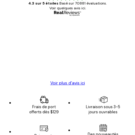
4.3 sur 5 étoiles
Basé sur 70881 évaluations.
Voir quelques avis ici.
Acheteur vérifié
Avis
des
Satisfaite !
clients
4 juin
Christelle K
Voir plus d’avis ici
Frais de port
Livraison sous 3-5
offerts dès $129
jours ouvrables
Des nouveautés