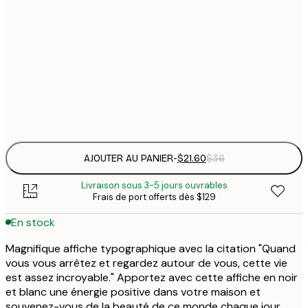
$
21x30 cm
$
30x40 cm
$
Frame
options
AJOUTER AU PANIER
-
$21.60
$36
Livraison sous 3-5 jours ouvrables
Frais de port offerts dès $129
En stock
Magnifique affiche typographique avec la citation "Quand
vous vous arrêtez et regardez autour de vous, cette vie
est assez incroyable." Apportez avec cette affiche en noir
et blanc une énergie positive dans votre maison et
souvenez-vous de la beauté de ce monde chaque jour.