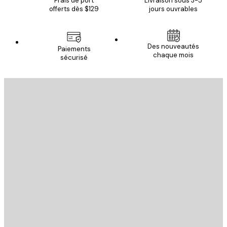
Frais de port
Livraison sous 3-5
offerts dès $129
jours ouvrables
Des nouveautés
Paiements
chaque mois
sécurisé
Email
ENVOYER
Store
Poster Store
Service Client