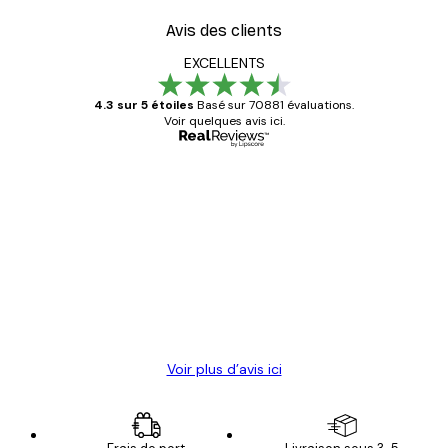
Avis des clients
EXCELLENTS
4.3 sur 5 étoiles
Basé sur 70881 évaluations.
Voir quelques avis ici.
Acheteur vérifié
Avis
des
Satisfaite !
clients
4 juin
Christelle K
Voir plus d’avis ici