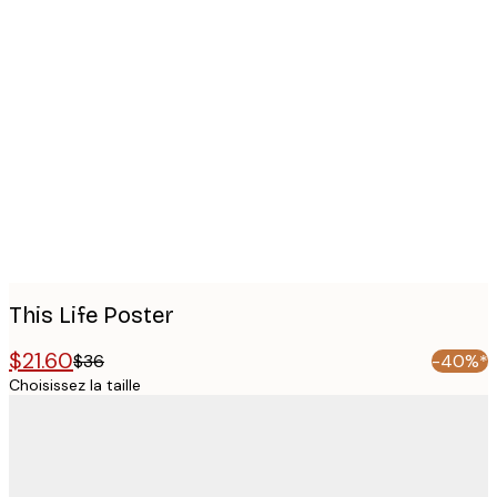
Product
images
This Life Poster
$21.60
$36
-40%*
Choisissez la taille