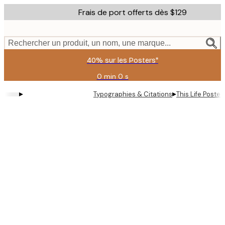
Skip
Frais de port offerts dès $129
to
main
content.
Rechercher un produit, un nom, une marque...
40% sur les Posters*
0 min
0 s
Valable
jusqu'au
▸
▸
Typographies & Citations
This Life Poster
:
2026-
08-
06