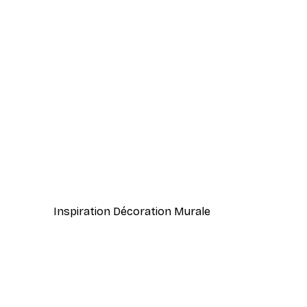
-40%*
Style Éternel Affiche
À partir de $21.60
$36
Inspiration Décoration Murale