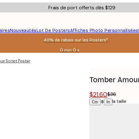
Frais de port offerts dès $129
aires
Nouveautés
Lot De Posters
Affiches Photo Personnalisées
40% de rabais sur les Posters*
0 min
0 s
Valable
jusqu'au
x Script Poster
:
2026-
08-
Tomber Amour
06
$21.60
$36
Choisissez la taille
|
Cm
In