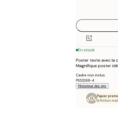
Frame
21x30 cm
options
30x40 cm
En stock
Poster texte avec la ci
Magnifique poster idé
Cadre non inclus.
PS53268-4
Historique des prix
Papier premi
à finition mat