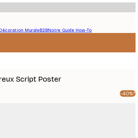
Décoration Murale
B2B
Notre Guide How-To
eux Script Poster
-40%*