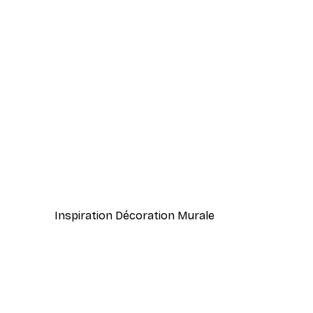
-40%*
Cocktail bar boissons affiche
À partir de $23.40
$39
Inspiration Décoration Murale