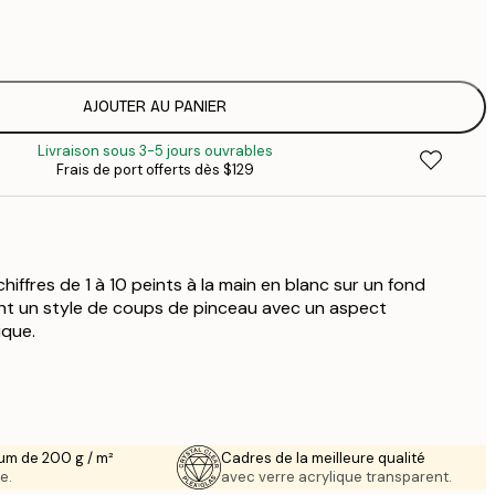
$
$
$
$
AJOUTER AU PANIER
$
Livraison sous 3-5 jours ouvrables
$
Frais de port offerts dès $129
$
hiffres de 1 à 10 peints à la main en blanc sur un fond
ont un style de coups de pinceau avec un aspect
ique.
um de 200 g / m²
Cadres de la meilleure qualité
e.
avec verre acrylique transparent.