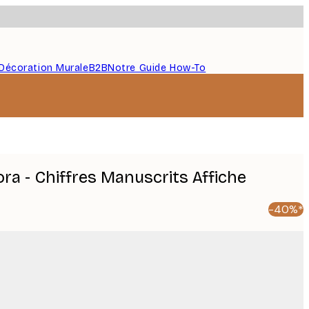
Décoration Murale
B2B
Notre Guide How-To
ra - Chiffres Manuscrits Affiche
-40%*