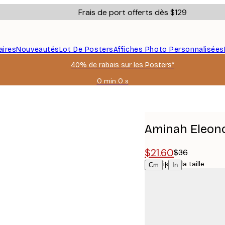
Frais de port offerts dès $129
aires
Nouveautés
Lot De Posters
Affiches Photo Personnalisées
40% de rabais sur les Posters*
0 min
0 s
Valable
jusqu'au
iche
:
2026-
08-
Aminah Eleono
06
$21.60
$36
Choisissez la taille
|
Cm
In