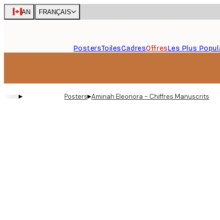
Skip
CAN
FRANÇAIS
to
main
content.
Posters
Toiles
Cadres
Offres
Les Plus Popul
▸
▸
Posters
Aminah Eleonora - Chiffres Manuscrits Aff