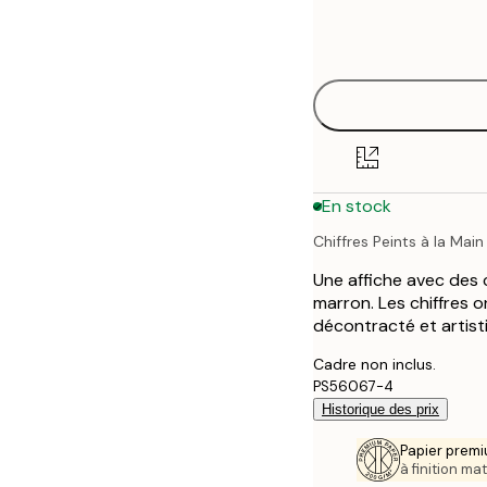
Frame
21x30 cm
options
30x40 cm
40x50 cm
50x70 cm
En stock
70x100 cm
Chiffres Peints à la Main
Une affiche avec des c
marron. Les chiffres 
décontracté et artist
Cadre non inclus.
PS56067-4
Historique des prix
Papier premi
à finition mat