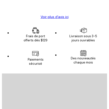
4 juin
Christelle K
Voir plus d’avis ici
Frais de port
Livraison sous 3-5
offerts dès $129
jours ouvrables
Des nouveautés
Paiements
chaque mois
sécurisé
Email