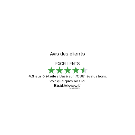
-40%*
William Morris - Acanthus
À partir de $21.60
$36
Avis des clients
EXCELLENTS
4.3 sur 5 étoiles
Basé sur 70881 évaluations.
Voir quelques avis ici.
Acheteur vérifié
Avis
des
Satisfaite !
clients