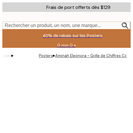
Skip
Frais de port offerts dès $129
to
main
content.
Rechercher un produit, un nom, une marque...
40% de rabais sur les Posters
0 min
0 s
Valable
jusqu'au
▸
▸
Posters
Aminah Eleonora - Grille de Chiffres Coup
:
2026-
08-
11