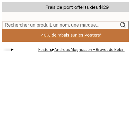
Skip
Frais de port offerts dès $129
to
main
content.
Rechercher un produit, un nom, une marque...
40% de rabais sur les Posters*
▸
▸
Posters
Andreas Magnusson - Brevet de Bobine de 