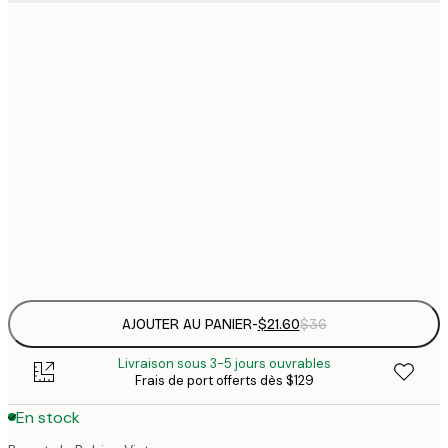
$
21x30 cm
$
30x40 cm
$
$
50x70 cm
$
70x100 cm
Frame
options
AJOUTER AU PANIER
-
$21.60
$36
Livraison sous 3-5 jours ouvrables
Frais de port offerts dès $129
En stock