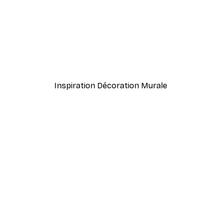
nthus Portière Poster
Cocktail bar boissons aff
À partir de $23.40
$39
Inspiration Décoration Murale