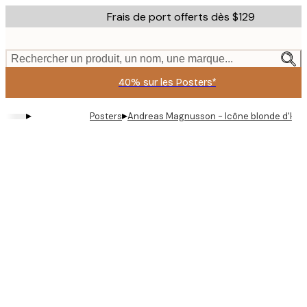
Skip
Frais de port offerts dès $129
to
main
content.
Rechercher un produit, un nom, une marque...
40% sur les Posters*
▸
▸
Posters
Andreas Magnusson - Icône blonde d'Holl