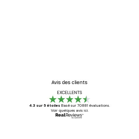
-40%*
er
Herbe de Plage Poster
À partir de $21.60
$36
Avis des clients
EXCELLENTS
4.3 sur 5 étoiles
Basé sur 70881 évaluations.
Voir quelques avis ici.
Acheteur vérifié
Avis