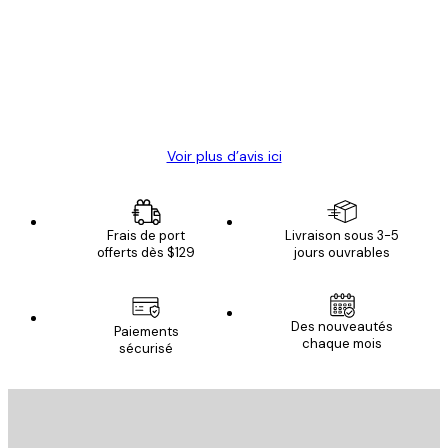
des
Satisfaite !
clients
4 juin
Christelle K
Voir plus d’avis ici
Frais de port
Livraison sous 3-5
offerts dès $129
jours ouvrables
Des nouveautés
Paiements
chaque mois
sécurisé