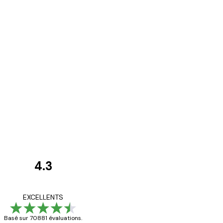
4.3
Avis
des
Satisfaite !
EXCELLENTS
clients
Basé sur 70881 évaluations.