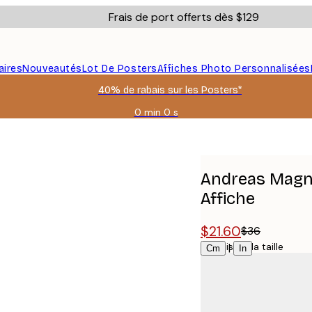
Frais de port offerts dès $129
aires
Nouveautés
Lot De Posters
Affiches Photo Personnalisées
40% de rabais sur les Posters*
0 min
0 s
Valable
jusqu'au
essive Affiche
:
2026-
08-
Andreas Magnu
06
Affiche
$21.60
$36
Choisissez la taille
|
Cm
In