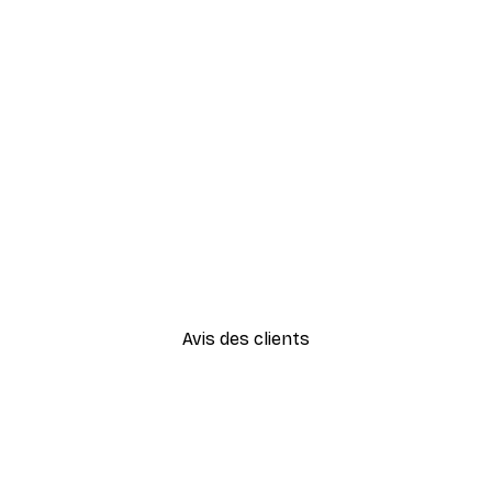
-40%*
Herbe de Plage Poster
À partir de $21.60
$36
Avis des clients