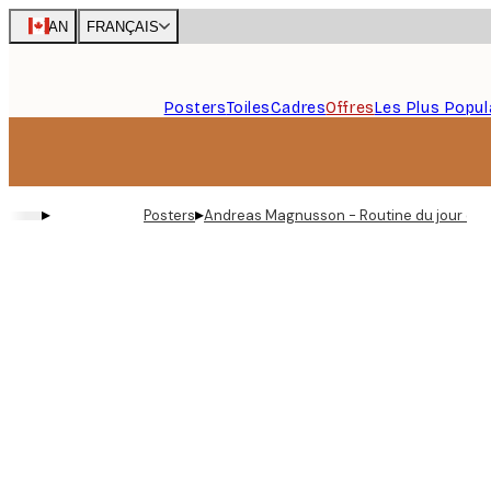
Skip
CAN
FRANÇAIS
to
main
content.
Posters
Toiles
Cadres
Offres
Les Plus Popul
▸
▸
Posters
Andreas Magnusson - Routine du jour de l