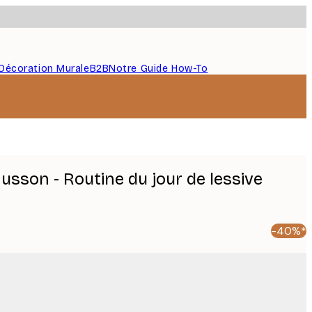
Décoration Murale
B2B
Notre Guide How-To
sson - Routine du jour de lessive
-40%*