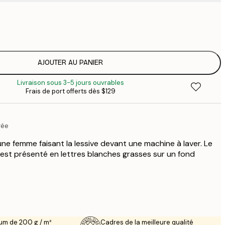
$
$
$
$
AJOUTER AU PANIER
$
Livraison sous 3-5 jours ouvrables
$
Frais de port offerts dès $129
$
rée
 une femme faisant la lessive devant une machine à laver. Le
st présenté en lettres blanches grasses sur un fond
um de 200 g / m²
Cadres de la meilleure qualité