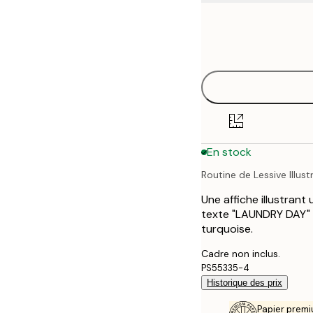
Frame
21x30 cm
options
30x40 cm
40x50 cm
50x70 cm
En stock
70x100 cm
Routine de Lessive Illust
Une affiche illustrant
texte "LAUNDRY DAY" e
turquoise.
Cadre non inclus.
PS55335-4
Historique des prix
Papier premi