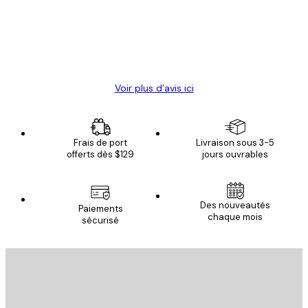
clients
4 juin
Christelle K
Voir plus d’avis ici
Frais de port
Livraison sous 3-5
offerts dès $129
jours ouvrables
Des nouveautés
Paiements
chaque mois
sécurisé