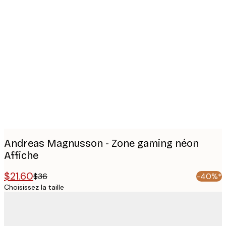
Product
images
Andreas Magnusson - Zone gaming néon
Affiche
$21.60
$36
-40%*
Choisissez la taille