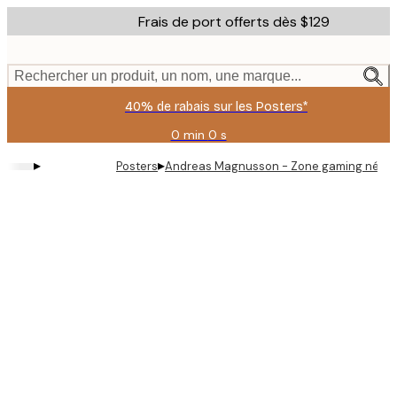
Skip
Frais de port offerts dès $129
to
main
content.
Rechercher un produit, un nom, une marque...
40% de rabais sur les Posters*
0 min
0 s
Valable
jusqu'au
▸
▸
Posters
Andreas Magnusson - Zone gaming néon 
:
2026-
08-
06