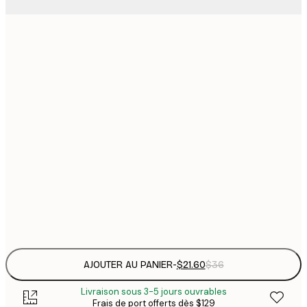
$
21x30 cm
$
30x40 cm
$
$
40x50 cm
$
$
50x70 cm
$
70x100 cm
Frame
options
AJOUTER AU PANIER
-
$21.60
$36
Livraison sous 3-5 jours ouvrables
Frais de port offerts dès $129