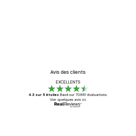
-40%*
Orange de Valence Poste
À partir de $21.60
$36
Avis des clients
EXCELLENTS
4.3 sur 5 étoiles
Basé sur 70881 évaluations.
Voir quelques avis ici.
Acheteur vérifié
Avis
des
Satisfaite !