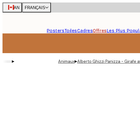
Skip
CAN
FRANÇAIS
to
main
content.
Posters
Toiles
Cadres
Offres
Les Plus Popul
▸
▸
Animaux
Alberto Ghizzi Panizza - Girafe a