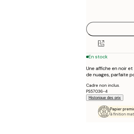
Frame
21x30 cm
options
30x40 cm
40x50 cm
50x70 cm
En stock
70x100 cm
Une affiche en noir et
de nuages, parfaite p
Cadre non inclus.
PS57036-4
Historique des prix
Papier premi
à finition mat