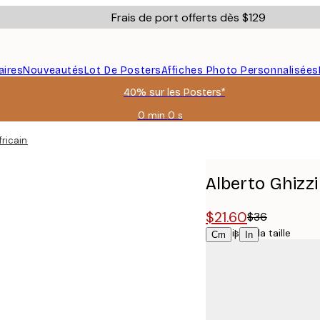
Frais de port offerts dès $129
aires
Nouveautés
Lot De Posters
Affiches Photo Personnalisées
40% sur les Posters*
0 min
0 s
Valable
jusqu'au
fricaine ciel Poster
:
2026-
08-
Alberto Ghizzi 
06
$21.60
$36
Choisissez la taille
|
Cm
In