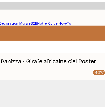
Décoration Murale
B2B
Notre Guide How-To
Panizza - Girafe africaine ciel Poster
-40%*