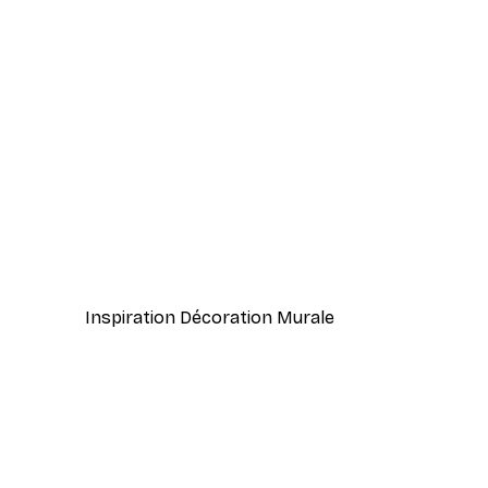
-40%*
Cocktail bar boissons affiche
À partir de $23.40
$39
Inspiration Décoration Murale