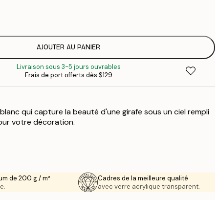
$
$
$
$
AJOUTER AU PANIER
$
Livraison sous 3-5 jours ouvrables
$
Frais de port offerts dès $129
$
 blanc qui capture la beauté d'une girafe sous un ciel rempli
our votre décoration.
um de 200 g / m²
Cadres de la meilleure qualité
e.
avec verre acrylique transparent.