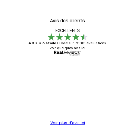
Avis des clients
EXCELLENTS
4.3 sur 5 étoiles
Basé sur 70881 évaluations.
Voir quelques avis ici.
Acheteur vérifié
Avis
des
Satisfaite !
clients
4 juin
Christelle K
Voir plus d’avis ici