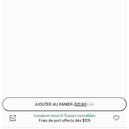
$
21x30 cm
$
30x40 cm
$
$
40x50 cm
$
$
50x70 cm
$
70x100 cm
Frame
options
AJOUTER AU PANIER
-
$21.60
$36
Livraison sous 3-5 jours ouvrables
Frais de port offerts dès $129