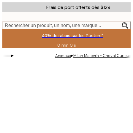
Skip
Frais de port offerts dès $129
to
main
content.
Rechercher un produit, un nom, une marque...
40% de rabais sur les Posters*
0 min
0 s
Valable
jusqu'au
▸
▸
Animaux
Milan Malovrh - Cheval Curieux 
:
2026-
08-
06