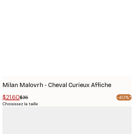
Product
images
Milan Malovrh - Cheval Curieux Affiche
$21.60
$36
-40%*
Choisissez la taille