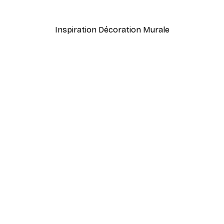
À partir de $23.40
$39
Inspiration Décoration Murale