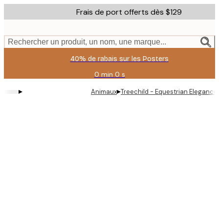
Skip
Frais de port offerts dès $129
to
main
content.
Rechercher un produit, un nom, une marque...
40% de rabais sur les Posters
0 min
0 s
Valable
jusqu'au
▸
▸
Animaux
Treechild - Equestrian Elegance
:
2026-
08-
11