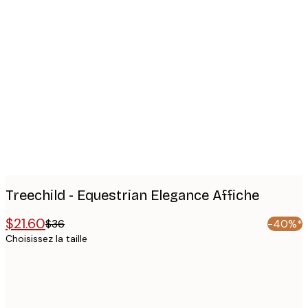
Product
images
Treechild - Equestrian Elegance Affiche
$21.60
$36
-40%*
Choisissez la taille