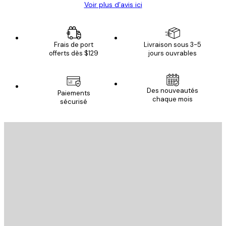
Voir plus d’avis ici
Frais de port
Livraison sous 3-5
offerts dès $129
jours ouvrables
Des nouveautés
Paiements
chaque mois
sécurisé
Email
ENVOYER