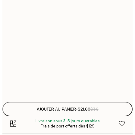
$
21x30 cm
$
30x40 cm
$
$
40x50 cm
$
$
50x70 cm
$
70x100 cm
Frame
options
AJOUTER AU PANIER
-
$21.60
$36
Livraison sous 3-5 jours ouvrables
Frais de port offerts dès $129