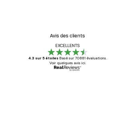
Avis des clients
EXCELLENTS
4.3 sur 5 étoiles
Basé sur 70881 évaluations.
Voir quelques avis ici.
Acheteur vérifié
Avis
des
Satisfaite !
clients
4 juin
Christelle K