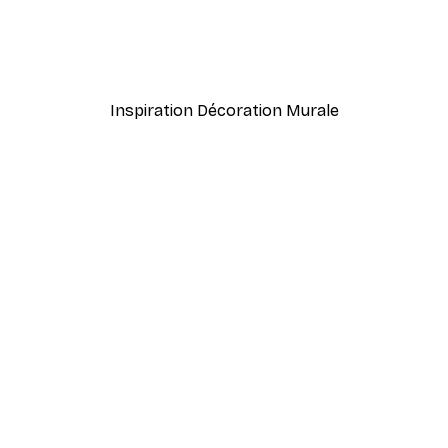
Frida Art Poster
À partir de $8.37
$13.95
Inspiration Décoration Murale