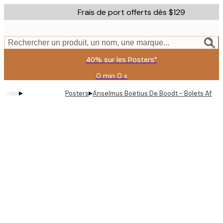
Skip
Frais de port offerts dès $129
to
main
content.
Rechercher un produit, un nom, une marque...
40% sur les Posters*
0 min
0 s
Valable
jusqu'au
▸
▸
Posters
Anselmus Boëtius De Boodt - Bolets Affic
:
2026-
08-
06