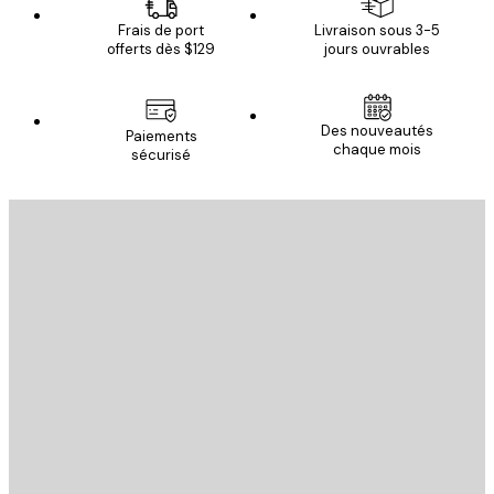
Frais de port
Livraison sous 3-5
offerts dès $129
jours ouvrables
Des nouveautés
Paiements
chaque mois
sécurisé
Email
ENVOYER
Store
Poster Store