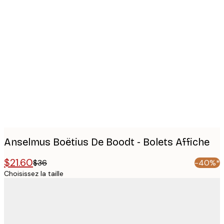
Product
images
Anselmus Boëtius De Boodt - Bolets Affiche
$21.60
$36
-40%*
Choisissez la taille