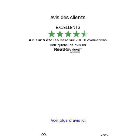
À partir de $23.40
$39
Avis des clients
EXCELLENTS
4.3 sur 5 étoiles
Basé sur 70881 évaluations.
Voir quelques avis ici.
Acheteur vérifié
Avis
des
Satisfaite !
clients
4 juin
Christelle K
Voir plus d’avis ici