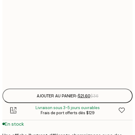
$
21x30 cm
$
30x40 cm
$
$
50x70 cm
$
70x100 cm
Frame
options
AJOUTER AU PANIER
-
$21.60
$36
Livraison sous 3-5 jours ouvrables
Frais de port offerts dès $129
En stock