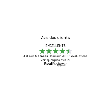
Avis des clients
EXCELLENTS
4.3 sur 5 étoiles
Basé sur 70881 évaluations.
Voir quelques avis ici.
Acheteur vérifié
Avis
des
Satisfaite !
clients
4 juin
Christelle K