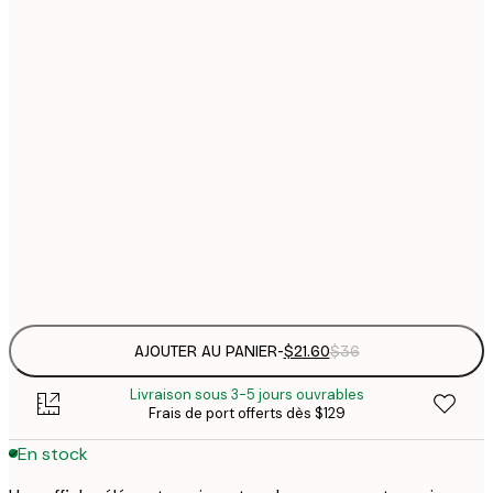
$
21x30 cm
$
30x40 cm
$
$
50x70 cm
$
70x100 cm
Frame
options
AJOUTER AU PANIER
-
$21.60
$36
Livraison sous 3-5 jours ouvrables
Frais de port offerts dès $129
En stock