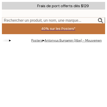
Skip
Frais de port offerts dès $129
to
main
content.
Rechercher un produit, un nom, une marque...
40% sur les Posters*
▸
▸
Posters
Antonyus Bunjamin (Abe) - Mouvement de 