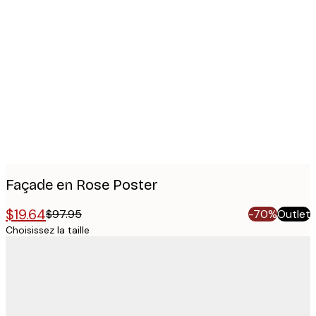
Product
images
Façade en Rose Poster
$19.64
$97.95
-70%
Outlet
Choisissez la taille