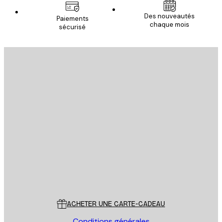
Des nouveautés
Paiements
chaque mois
sécurisé
Email
ENVOYER
Store
Poster Store
Service Client
ACHETER UNE CARTE-CADEAU
Conditions générales