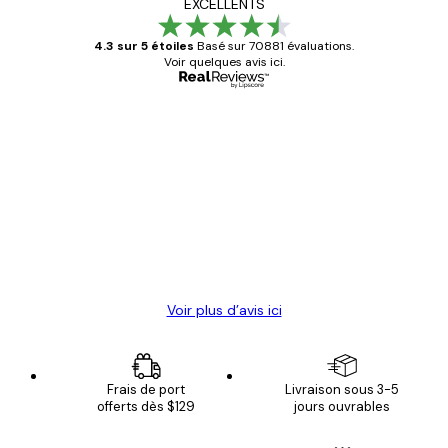
EXCELLENTS
4.3 sur 5 étoiles
Basé sur 70881 évaluations.
Voir quelques avis ici.
Acheteur vérifié
Avis
des
Satisfaite !
clients
4 juin
Christelle K
Voir plus d’avis ici
Frais de port
Livraison sous 3-5
offerts dès $129
jours ouvrables