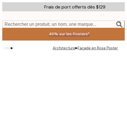
Skip
Frais de port offerts dès $129
to
main
content.
Rechercher un produit, un nom, une marque...
40% sur les Posters*
▸
▸
Architecture
Façade en Rose Poster