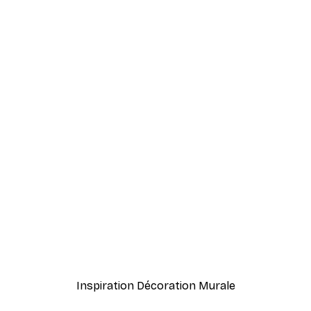
-70%
Outlet
Balcon à Paris le Matin P
À partir de $10.64
$52.95
Inspiration Décoration Murale