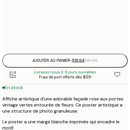
30x40 cm
$
En rupture de stock provisoire
$
$
50x70 cm
$
Frame
options
AJOUTER AU PANIER
-
$19.64
$97.95
Livraison sous 3-5 jours ouvrables
Frais de port offerts dès $129
En stock
Affiche artistique d'une adorable façade rose aux portes
vintage vertes entourée de fleurs. Ce poster artistique a
une structure de photo granuleuse.
Le poster a une marge blanche imprimée qui encadre le
motif.