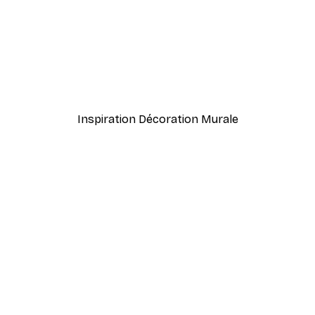
nthus Portière Poster
Cocktail bar boissons aff
À partir de $23.40
$39
Inspiration Décoration Murale