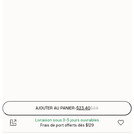
$
21x30 cm
$
30x40 cm
$
$
40x50 cm
$
$
50x70 cm
$
70x100 cm
Frame
options
AJOUTER AU PANIER
-
$23.40
$39
Livraison sous 3-5 jours ouvrables
Frais de port offerts dès $129