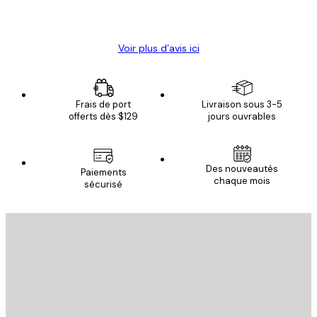
4 juin
Christelle K
Voir plus d’avis ici
Frais de port
Livraison sous 3-5
offerts dès $129
jours ouvrables
Des nouveautés
Paiements
chaque mois
sécurisé
Email