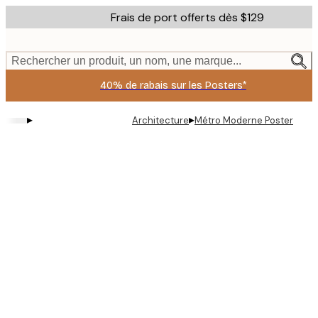
Skip
Frais de port offerts dès $129
to
main
content.
Rechercher un produit, un nom, une marque...
40% de rabais sur les Posters*
▸
▸
Architecture
Métro Moderne Poster