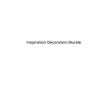
-40%*
Sharyn Bursic - Spirales abstraites sombres Affiche
Inspiration Lecture Affich
À partir de $21.60
$36
Inspiration Décoration Murale