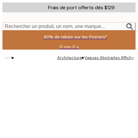
Skip
Frais de port offerts dès $129
to
main
content.
Rechercher un produit, un nom, une marque...
40% de rabais sur les Posters*
0 min
0 s
Valable
jusqu'au
▸
▸
Architecture
Vagues Abstraites Affiche
:
2026-
08-
06