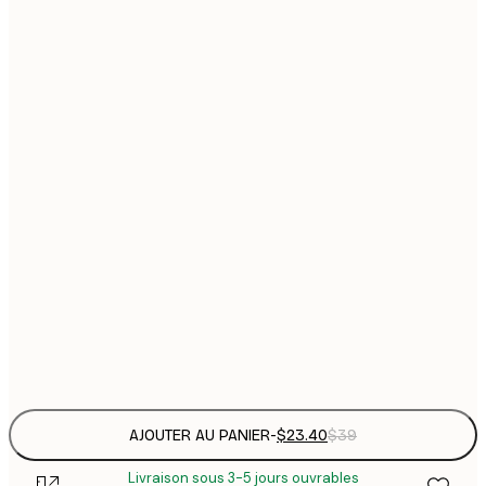
$
21x30 cm
$
30x40 cm
$
$
40x50 cm
$
$
50x50 cm
$
$
50x70 cm
$
70x100 cm
Frame
options
AJOUTER AU PANIER
-
$23.40
$39
Livraison sous 3-5 jours ouvrables