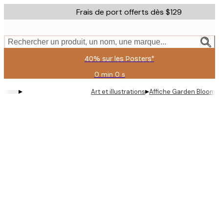
Skip
Frais de port offerts dès $129
to
main
content.
Rechercher un produit, un nom, une marque...
40% sur les Posters*
0 min
0 s
Valable
jusqu'au
▸
▸
Art et illustrations
Affiche Garden Bloom 
:
2026-
08-
06