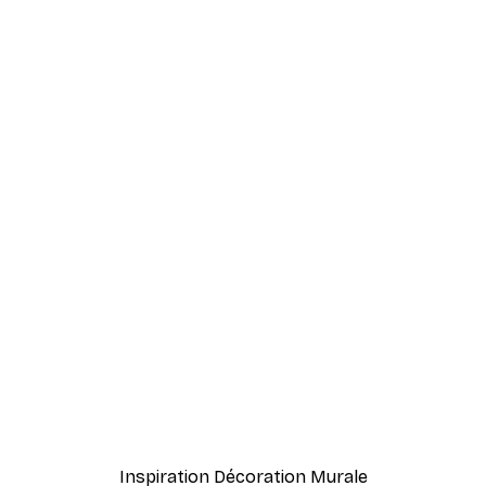
-40%*
Goyo Hashiguchi - At a Ho
À partir de $21.60
$36
Inspiration Décoration Murale