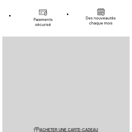
Des nouveautés
Paiements
chaque mois
sécurisé
Email
ENVOYER
Store
Poster Store
Service Client
ACHETER UNE CARTE-CADEAU