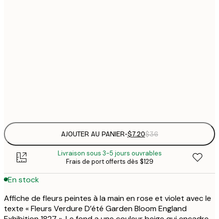
21x30 cm
$
30x40 cm
$
$
50x70 cm
$
Frame
options
AJOUTER AU PANIER
-
$7.20
$36
Livraison sous 3-5 jours ouvrables
Frais de port offerts dès $129
En stock
Affiche de fleurs peintes à la main en rose et violet avec le
texte « Fleurs Verdure D’été Garden Bloom England
Exhibition 1827 ». Le fond a une couleur beige qui encadre