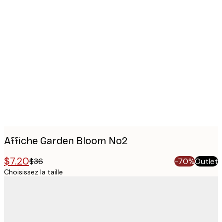
Product
images
Affiche Garden Bloom No2
$7.20
$36
-70%
Outlet
Choisissez la taille