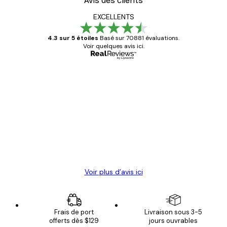
Avis des clients
EXCELLENTS
4.3 sur 5 étoiles
Basé sur 70881 évaluations.
Voir quelques avis ici.
Acheteur vérifié
Avis
des
Satisfaite !
clients
4 juin
Christelle K
Voir plus d’avis ici
Frais de port
Livraison sous 3-5
offerts dès $129
jours ouvrables