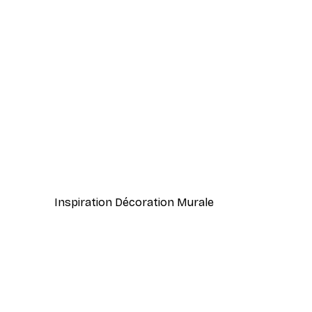
-40%*
We Have Everything Poster
À partir de $21.60
$36
Inspiration Décoration Murale