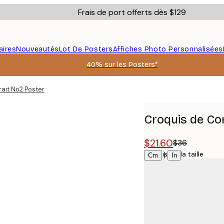
Frais de port offerts dès $129
aires
Nouveautés
Lot De Posters
Affiches Photo Personnalisées
40% sur les Posters*
ait No2 Poster
Croquis de Co
$21.60
$36
Choisissez la taille
|
Cm
In