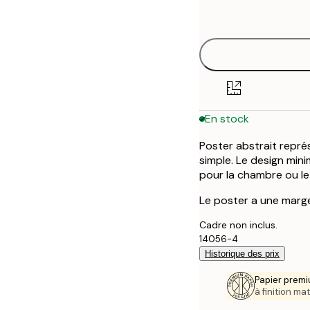
options
30x40 cm
50x70 cm
70x100 cm
En stock
Poster abstrait repré
simple. Le design mini
pour la chambre ou le
Le poster a une marge
Cadre non inclus.
14056-4
Historique des prix
Papier premi
à finition mat