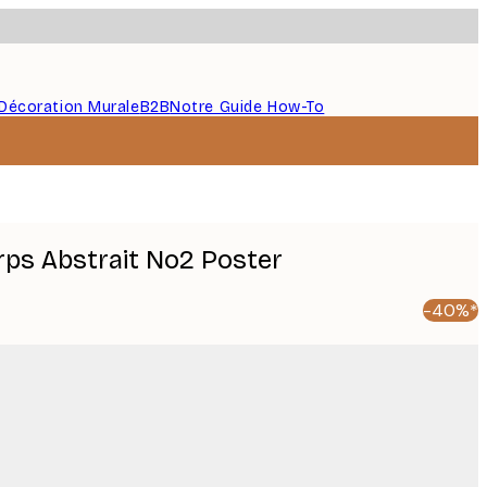
Décoration Murale
B2B
Notre Guide How-To
rps Abstrait No2 Poster
-40%*