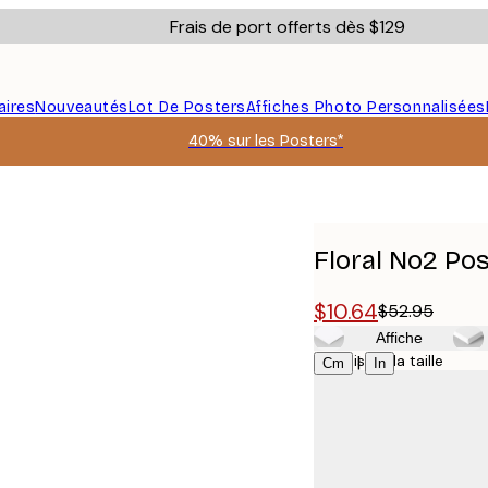
Frais de port offerts dès $129
aires
Nouveautés
Lot De Posters
Affiches Photo Personnalisées
40% sur les Posters*
Floral No2 Po
$10.64
$52.95
Affiche
Choisissez la taille
|
Cm
In