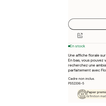
Frame
30x40 cm
options
En stock
Une affiche florale s
En bas, vous pouvez vo
recherchez une ambia
parfaitement avec Flor
Cadre non inclus.
PS52336-5
Papier premi
à finition mat