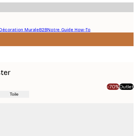
Décoration Murale
B2B
Notre Guide How-To
ster
-70%
Outlet
Toile