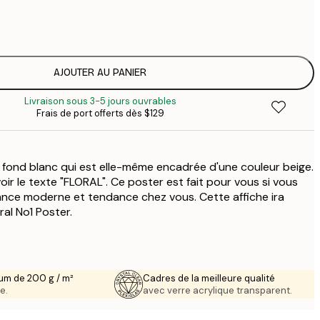
$
$
AJOUTER AU PANIER
Livraison sous 3-5 jours ouvrables
Frais de port offerts dès $129
ur fond blanc qui est elle-même encadrée d'une couleur beige.
ir le texte "FLORAL". Ce poster est fait pour vous si vous
nce moderne et tendance chez vous. Cette affiche ira
al No1 Poster.
um de 200 g / m²
Cadres de la meilleure qualité
e.
avec verre acrylique transparent.